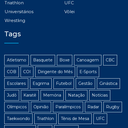
Triathlon
UFC
Universitários
Vôlei
Wrestling
Tags
Atletismo
Basquete
Boxe
Canoagem
CBC
COB
COI
Dirigente do Mês
E-Sports
Escolares
Esgrima
Futebol
Gestão
Ginástica
Judô
Karatê
Memória
Natação
Notícias
Olímpicos
Opinião
Paralímpicos
Radar
Rugby
Taekwondo
Triathlon
Tênis de Mesa
UFC