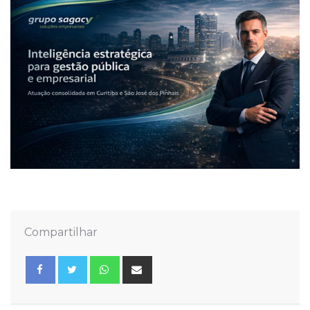
Compartilhar
Whatsapp
Share
via
Email