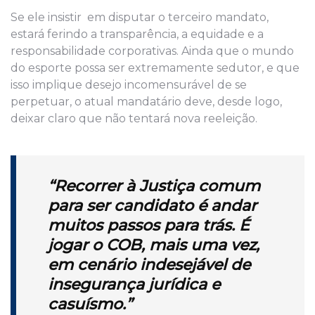
Se ele insistir em disputar o terceiro mandato,
estará ferindo a transparência, a equidade e a
responsabilidade corporativas. Ainda que o mundo
do esporte possa ser extremamente sedutor, e que
isso implique desejo incomensurável de se
perpetuar, o atual mandatário deve, desde logo,
deixar claro que não tentará nova reeleição.
“Recorrer à Justiça comum
para ser candidato é andar
muitos passos para trás. É
jogar o COB, mais uma vez,
em cenário indesejável de
insegurança jurídica e
casuísmo.”