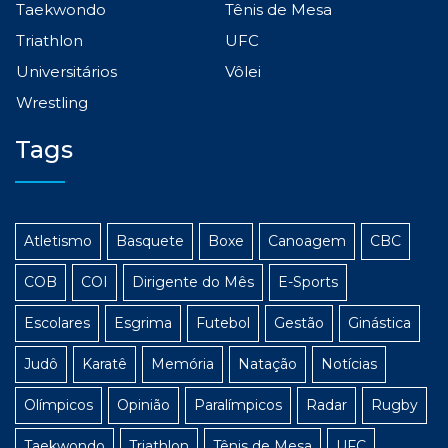
Taekwondo
Tênis de Mesa
Triathlon
UFC
Universitários
Vôlei
Wrestling
Tags
Atletismo
Basquete
Boxe
Canoagem
CBC
COB
COI
Dirigente do Mês
E-Sports
Escolares
Esgrima
Futebol
Gestão
Ginástica
Judô
Karatê
Memória
Natação
Notícias
Olímpicos
Opinião
Paralímpicos
Radar
Rugby
Taekwondo
Triathlon
Tênis de Mesa
UFC