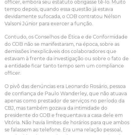
officer, embora seu estatuto obrigasse tê-lo. Muito
tempo depois, quando essa questão já estava
devidamente sufocada, o COB contratou N
é
lson
Valsoni Júnior para exercer a função.
Contudo,
os Conselhos de Ética
e de Conformidade
do COB
não
se
manifestaram,
na época,
sobre as
demissões inexplicáveis d
o
s
colaboradores
que
e
stavam à frente da investigação
ou sobre o fato de
a entidade ficar tanto tempo sem um compliance
officer
.
O pivô das denúncias era Leonardo Rosário
, pessoa
de
confiança de
Paulo
Wanderley
, que não atuava
apenas
como prestador de serviços no período da
CBJ, mas também gozava da intimidade do
presidente do COB
e
frequentava
a
casa
dele
em
Vitória
. Não havia limites de horários para que ambos
se falassem ao telefone. Era uma relação pessoal,