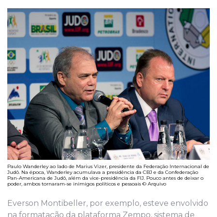
Paulo Wanderley ao lado de Marius Vizer, presidente da Federação Internacional de
Judô. Na época, Wanderley acumulava a presidência da CBJ e da Confederação
Pan-Americana de Judô, além da vice-presidência da FIJ. Pouco antes de deixar o
poder, ambos tornaram-se inimigos políticos e pessoais © Arquivo
Everson Montibeller, por exemplo,
esteve envolvido
n
a formatação da plataforma Zempo, sistema de