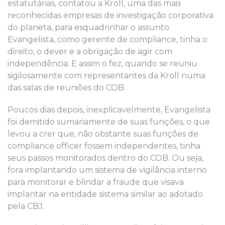
estatutárias,
c
ontatou a Kroll,
uma
das mais
reconhecidas empresas de investigação corporativa
do planeta, para
esquadrinhar
o assunto.
Evangelista, como gerente de compliance, tinha o
direito
, o dever
e a obrigação de agir com
ind
e
pe
n
dência. E assim o fez, quando se reuniu
sigilosamente com representantes
da Kroll
numa
das salas de reuniões do COB.
Poucos dias depois, inexplicavelmente, Evangelista
foi demitido
sumariamente
de suas funções, o que
levou a crer que, não obstante suas funções de
compliance officer fossem independentes, ti
nha
seus passos monitorados dentro do COB.
Ou seja,
fora implantando um sistema de vigilância interno
para monitorar e blindar a fraude que visava
implantar
na entidade sistema
similar ao
adotado
pela
CBJ.