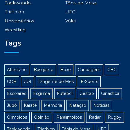
Taekwondo
Tênis de Mesa
Triathlon
UFC
Universitários
Vôlei
Wrestling
Tags
Atletismo
Basquete
Boxe
Canoagem
CBC
COB
COI
Dirigente do Mês
E-Sports
Escolares
Esgrima
Futebol
Gestão
Ginástica
Judô
Karatê
Memória
Natação
Notícias
Olímpicos
Opinião
Paralímpicos
Radar
Rugby
Taekwondo
Triathlon
Tênis de Mesa
UFC