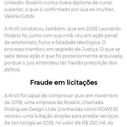
Linke
di
n. Rosário nunca tivera diploma de curso
superior, o que é confirmado por sua ex-mulher,
Valéria Gobbi.
A Kroll con
statou, também, que em 2
0
06
Leonardo
Rosário foi, junto com sua irmã,
réu em ação penal
de estelionato, furto e falsidade ideológica
. O
processo tramitou em segredo de Justiça. O que se
sabe dessa ação é que foi posteriormente arquivada,
porque o
juiz
entendeu ter havido
prescrição
dos
delitos.
Fra
u
de em licitações
A Kroll foi capaz de
comprovar que, em novembro
de 2
018,
uma empresa de Rosário, chamada
Rodrigues Design Ltda. (conhecida como RDWEB)
venceu uma licitação simples para prestar serviços
de tecnologia ao COB, no valor de R$ 250
mil
. As