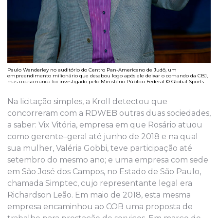
Paulo Wanderley no auditório do Centro Pan-Americano de Judô, um
empreendimento milionário que desabou logo após ele deixar o comando da CBJ,
mas o caso nunca foi investigado pelo Ministério Público Federal © Global Sports
Na licitação simples, a Kroll detectou que
concorreram com a RDWEB outras duas sociedades,
a saber: Vix Vi
t
ória, empresa em que Rosário
atuou
como gerente
–
geral
até junho de 2
018
e na qual
sua mulher, Valéria Gobbi, teve participação até
setembro do mesmo ano; e uma empresa com sede
em São José dos Campos, no Estado de São Paulo
,
chamada Simptec,
cujo
representante legal
era
Richardson Leão. Em maio de 2
018, esta mesma
empresa encaminhou ao COB uma proposta de