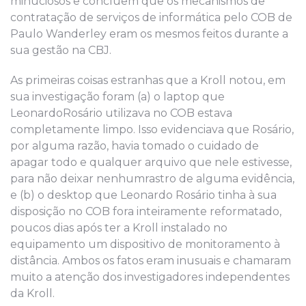
minuciosos e concluem que os mecanismos de
contratação de serviços de informática pelo COB de
Paulo Wanderley eram os mesmos feitos durante a
sua gestão na CBJ.
As primeiras coisas estranhas que a Kroll notou, em
sua investigação fora
m
(a) o laptop que
Leonardo
R
osário utilizava no COB estava
completamente limpo. Isso evidenciava que Rosário,
por alguma razão, havia tomado o cuidado de
apagar todo e qualquer arquivo que nele estivesse,
para não deixar
nenhum
rastro de alguma
evidência
,
e (b) o desktop que
Leonardo
Rosário tinha à sua
disposição no COB fora inteiramente reformatado,
poucos dias após ter a Kroll instalado no
equipamento um dispositivo de monitoramento à
distância. Ambos os fatos eram inusuais e chamaram
muito
a atenção dos investigadores independentes
da Kroll.