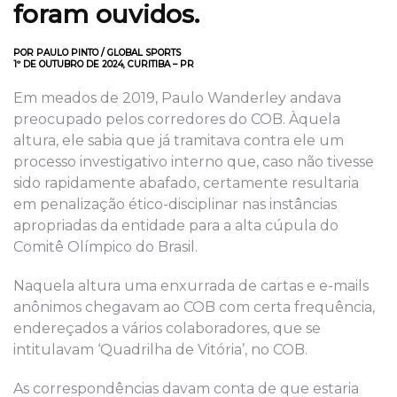
foram ouvidos.
POR PAULO PINTO / GLOBAL SPORTS
1º DE OUTUBRO DE 2024, CURITIBA – PR
Em meados de 2
019, Paulo Wanderley andava
preocupado pelos corredores do COB.
Àquela
altura, e
le
sabia
que já
tramitava
contra ele
um
processo
investigativo interno que, caso não tivesse
sido rapidamente abafado, certamente resultaria
em penalização ético-disciplinar nas instâncias
apropriadas da entidade para a alta cúpula do
Comitê Olímpico do Brasil.
Naquela altura uma enxurrada de c
artas e e-mails
anônimos chega
va
m ao COB com
certa
frequência,
endereç
ad
os a vários colaboradores, que
se
intitulavam
‘Quadrilha de Vitória’,
no COB
.
As correspondências davam conta de que estaria