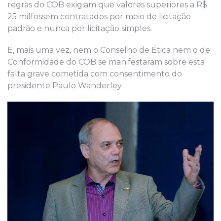
regras do COB exigiam que valores superiores a R$
25
mil
fossem contratados por meio de licitação
padrão e nunca por licitação simples.
E
,
mais uma vez, nem
o Conselho
de
Ética
nem o
de
Conformidade do COB
se manifestaram sobre esta
falta grave cometida com consentimento do
presidente Paulo Wanderley.