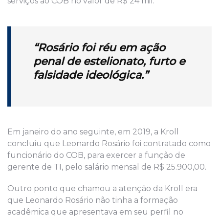
serviços ao COB no valor de R$
24 mil.
“
Rosário foi r
éu em ação
penal de estelionato,
furto e
falsidade ideológica.”
E
m janeiro do ano seguinte, em 2
019, a Kroll
concluiu que
Leonardo
Rosário foi contratado como
funcionário do COB, para exercer a função de
gerente de TI, pelo salário mensal de R$ 25.900,00.
Outro ponto que chamou a atenção da Kroll era
que
Leonardo
Rosário não tinha a formação
acadêmica que apresentava em seu perfil no