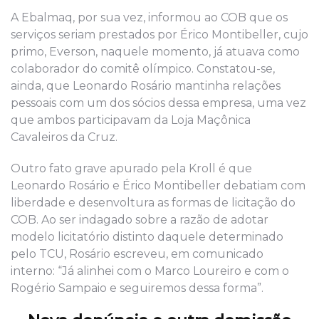
A Ebalmaq, por sua vez, informou ao COB que os
serviços seriam prestados por Érico Montibeller, cujo
primo, Everson, naquele momento
,
já
atuava
como
colaborador do comitê olímpico.
Constatou-se,
ainda
, que
Leonardo
Rosário mantinha relações
pessoais com um dos sócios dessa empresa, uma vez
que ambos participavam da Loja Maçônica
Cavaleiros da Cruz.
Outro fato grave
apurado pela Kroll
é que
Leonardo
Rosário e Érico Montibeller debatiam com
liberdade e desenvoltura as formas de licitação do
COB. Ao ser indagado sobre a razão de adotar
modelo licitatório distinto daquele determinado
pelo TCU, Rosário escreveu, em comunicado
interno
:
“
J
á alinhei com o Ma
rc
o
Loureiro
e com o
Rogério Sampaio e seguiremos dessa forma
”
.