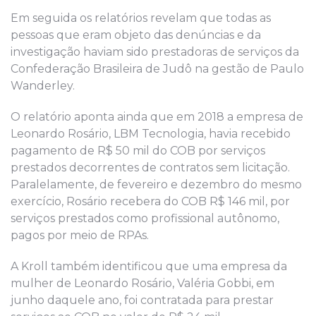
Em seguida
os relatórios revelam
que todas as
pessoas que eram objeto das denúncias
e da
investigação haviam
sido prestadoras de serviços da
C
onfederação
B
rasileira de
J
udô
na gestão de
Paulo
Wanderley.
O
relatório aponta
ainda
que
em 2
018
a empresa de
Leonardo Rosário,
LBM Tecnologia
,
havia recebido
pagamento de R$ 50 mil do COB por serviços
prestados decorrentes de contratos sem licitação.
Paralelamente, de fevereiro e dezembro do mesmo
exercício, Rosário recebera do COB R$ 146
mil
, por
serviços prestados como profissional autônomo,
pagos
por meio de
RPAs
.
A Kroll também identificou que uma empresa da
mulher de Leonardo Rosário, Valéria Gobbi, em
junho daquele ano
,
foi contratada para prestar