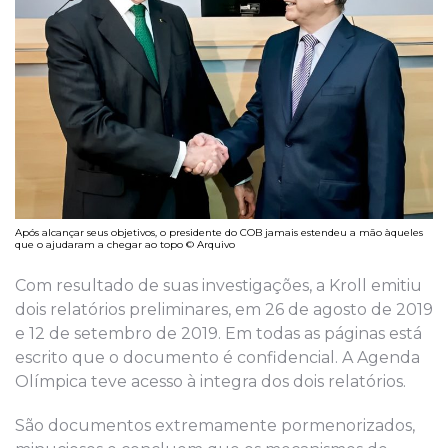
Após alcançar seus objetivos, o presidente do COB jamais estendeu a mão àqueles
que o ajudaram a chegar ao topo © Arquivo
Com resultado de suas investigações, a Kroll emitiu
dois
relatórios preliminares, em 26 de agosto de 2
019
e 12 de setembro de 2
019. Em todas as páginas está
escrito que o documento é confidencial.
A Agenda
Olímpica
teve acesso à inte
gra dos dois relatórios.
São documentos
extremamente pormenorizados,