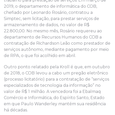
trabalho para prestação de
serviços. Em março de
2
019, o departamento de informática do COB,
chefiado por
Leonardo
Rosário, contratou
a
Simptec
, sem licitação,
para prestar serviços de
armazenamento de dados, no valor de R$
22.800,00. No mesmo mês, Rosário requereu ao
departamento de Recursos Humanos do
COB a
contratação
de Richardson Leão como prestado
r
de
serviços autônomo,
mediante pagamento por meio
de RPA,
o que foi acolhido em abril.
Outro ponto
relatado pela
Kroll
é
que
, em outubro
de 2
018, o COB levou a cabo um pregão eletrônico
(processo licitatório) para a contratação de “serviços
especializados de tecnologia da informação”
no
valor de R$ 1 milhão.
A vencedora foi a Ebalmaq
Comércio e Informática
,
do Espírito Santo,
Estado
em q
ue Paulo Wanderley mantém sua residência
há décadas.