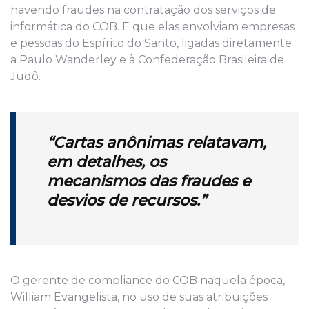
havendo fraudes na contratação
d
os
serviços de
informática do COB. E que elas envolviam empresas
e pessoas do Espírito do Santo,
ligadas
diretamente
a Paulo Wanderley e
à Confederação Brasileira de
Judô
.
“
C
artas
anônimas
relatavam
,
em detalhes, os
mecanismos das fraudes
e
desvios de recursos
.
”
O gerente de complia
n
ce do COB naquela época
,
William Evangelista,
n
o uso de suas atribuições