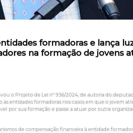
entidades formadoras e lança lu
adores na formação de jovens at
ou o Projeto de Lei nº 936/2024, de autoria do deputa
ção às entidades formadoras nos casos em que o jovem atl
ável por sua formação e passe a atuar por outra organiz
canismos de compensação financeira à entidade formad