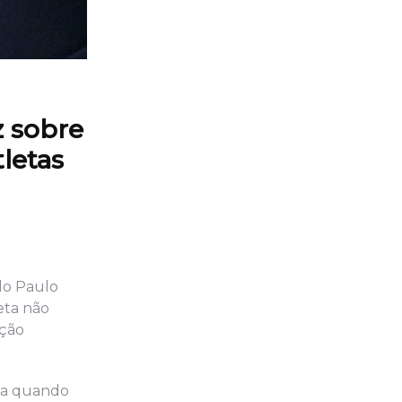
z sobre
letas
do Paulo
eta não
ação
ora quando