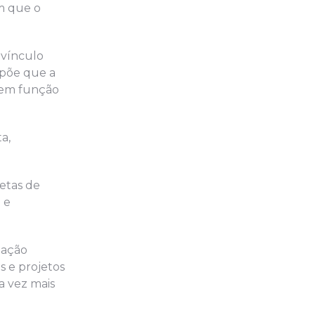
em que o
 vínculo
opõe que a
 em função
a,
etas de
 e
mação
s e projetos
a vez mais