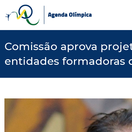
Skip
to
content
Comissão aprova projet
entidades formadoras d