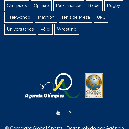
Olímpicos
Opinião
Paralímpicos
Radar
Rugby
Taekwondo
Triathlon
Tênis de Mesa
UFC
Universitários
Vôlei
Wrestling
© Copyright Global Sports - Desenvolvido por
Agência