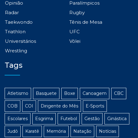
Opinião
Paralímpicos
Radar
Rugby
Taekwondo
Tênis de Mesa
Triathlon
UFC
Universitários
Vôlei
Wrestling
Tags
Atletismo
Basquete
Boxe
Canoagem
CBC
COB
COI
Dirigente do Mês
E-Sports
Escolares
Esgrima
Futebol
Gestão
Ginástica
Judô
Karatê
Memória
Natação
Notícias