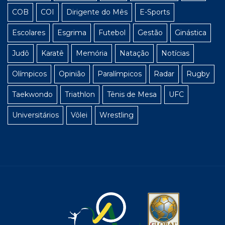
COB
COI
Dirigente do Mês
E-Sports
Escolares
Esgrima
Futebol
Gestão
Ginástica
Judô
Karatê
Memória
Natação
Notícias
Olímpicos
Opinião
Paralímpicos
Radar
Rugby
Taekwondo
Triathlon
Tênis de Mesa
UFC
Universitários
Vôlei
Wrestling