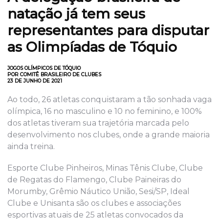
natação já tem seus
representantes para disputar
as Olimpíadas de Tóquio
JOGOS OLÍMPICOS DE TÓQUIO
POR COMITÊ BRASILEIRO DE CLUBES
23 DE JUNHO DE 2021
Ao todo, 26 atletas conquistaram a tão sonhada vaga
olímpica, 16 no masculino e 10 no feminino, e 100%
dos atletas tiveram sua trajetória marcada pelo
desenvolvimento nos clubes, onde a grande maioria
ainda treina.
Esporte Clube Pinheiros, Minas Tênis Clube, Clube
de Regatas do Flamengo, Clube Paineiras do
Morumby, Grêmio Náutico União, Sesi/SP, Ideal
Clube e Unisanta são os clubes e associações
esportivas atuais de 25 atletas convocados da