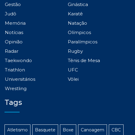
Gestão
Ginástica
Judô
Karatê
Memória
Natação
Notícias
Olímpicos
Opinião
Paralímpicos
Radar
Rugby
Taekwondo
Tênis de Mesa
Triathlon
UFC
Universitários
Vôlei
Wrestling
Tags
Atletismo
Basquete
Boxe
Canoagem
CBC