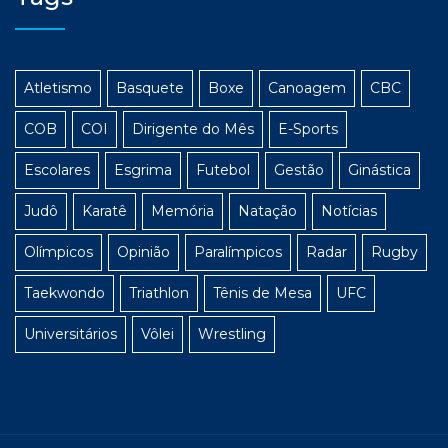
Atletismo
Basquete
Boxe
Canoagem
CBC
COB
COI
Dirigente do Mês
E-Sports
Escolares
Esgrima
Futebol
Gestão
Ginástica
Judô
Karatê
Memória
Natação
Notícias
Olímpicos
Opinião
Paralímpicos
Radar
Rugby
Taekwondo
Triathlon
Tênis de Mesa
UFC
Universitários
Vôlei
Wrestling