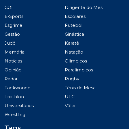
COI
Dirigente do Mês
E-Sports
Escolares
Esgrima
Futebol
Gestão
Ginástica
Judô
Karatê
Memória
Natação
Notícias
Olímpicos
Opinião
Paralímpicos
Radar
Rugby
Taekwondo
Tênis de Mesa
Triathlon
UFC
Universitários
Vôlei
Wrestling
Tags