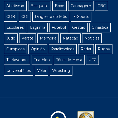
Atletismo
Basquete
Boxe
Canoagem
CBC
COB
COI
Dirigente do Mês
E-Sports
Escolares
Esgrima
Futebol
Gestão
Ginástica
Judô
Karatê
Memória
Natação
Notícias
Olímpicos
Opinião
Paralímpicos
Radar
Rugby
Taekwondo
Triathlon
Tênis de Mesa
UFC
Universitários
Vôlei
Wrestling