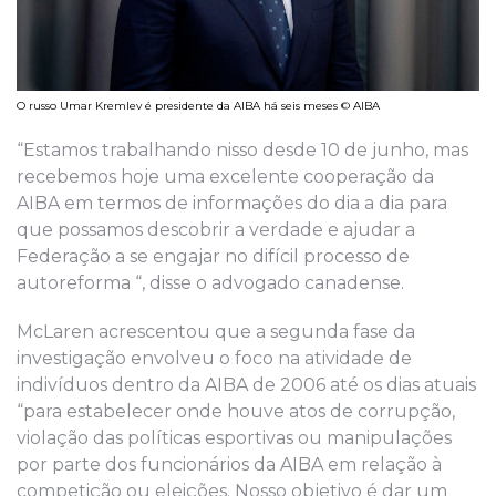
O russo Umar Kremlev é presidente da AIBA há seis meses © AIBA
“Estamos trabalhando nisso desde 10 de junho, mas
recebemos hoje uma excelente cooperação da
AIBA em termos de informações do dia a dia para
que possamos descobrir a verdade e ajudar a
Federação a se engajar no difícil processo de
autoreforma “, disse o advogado canadense.
McLaren acrescentou que a segunda fase da
investigação envolveu o foco na atividade de
indivíduos dentro da AIBA de 2006 até os dias atuais
“para estabelecer onde houve atos de corrupção,
violação das políticas esportivas ou manipulações
por parte dos funcionários da AIBA em relação à
competição ou eleições. Nosso objetivo é dar um