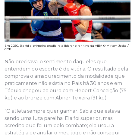
Em 2020, Bia foi a primeira brasileira a liderar o ranking da AIBA © Miriam Jeske /
COB
Não precisava: o sentimento daqueles que
entendem do esporte é de vitória. O resultado dela
comprova o amadurecimento da modalidade que
praticamente não existia no País há 30 anos e em
Tóquio chegou ao ouro com Hebert Conceição (75
kg) e ao bronze com Abner Teixeira (91 kg).
“O atleta sempre quer ganhar. Sabia que estava
sendo uma luta parelha. Ela foi superior, mas
acredito que foi um belo combate; ela usou a
estratégia de anular o meu jogo e não consegui