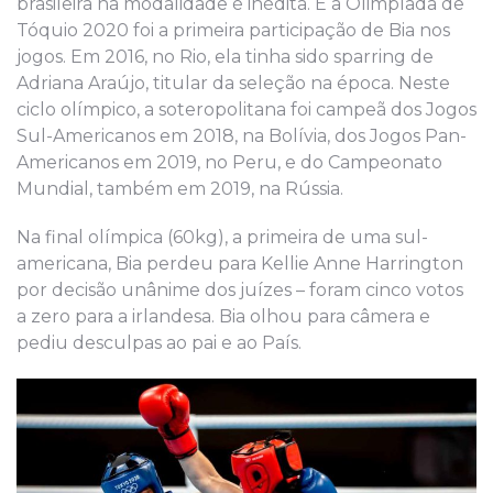
brasileira na modalidade é inédita. E a Olimpíada de
Tóquio 2020 foi a primeira participação de Bia nos
jogos. Em 2016, no Rio, ela tinha sido sparring de
Adriana Araújo, titular da seleção na época. Neste
ciclo olímpico, a soteropolitana foi campeã dos Jogos
Sul-Americanos em 2018, na Bolívia, dos Jogos Pan-
Americanos em 2019, no Peru, e do Campeonato
Mundial, também em 2019, na Rússia.
Na final olímpica (60kg), a primeira de uma sul-
americana, Bia perdeu para Kellie Anne Harrington
por decisão unânime dos juízes – foram cinco votos
a zero para a irlandesa. Bia olhou para câmera e
pediu desculpas ao pai e ao País.