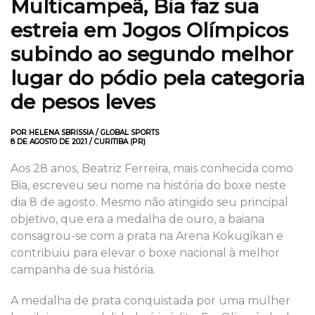
Multicampeã, Bia faz sua
estreia em Jogos Olímpicos
subindo ao segundo melhor
lugar do pódio pela categoria
de pesos leves
POR HELENA SBRISSIA / GLOBAL SPORTS
8 DE AGOSTO DE 2021 / CURITIBA (PR)
Aos 28 anos, Beatriz Ferreira, mais conhecida como
Bia, escreveu seu nome na história do boxe neste
dia 8 de agosto. Mesmo não atingido seu principal
objetivo, que era a medalha de ouro, a baiana
consagrou-se com a prata na Arena Kokugikan e
contribuiu para elevar o boxe nacional à melhor
campanha de sua história.
A medalha de prata conquistada por uma mulher