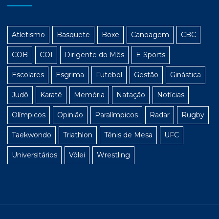
Atletismo
Basquete
Boxe
Canoagem
CBC
COB
COI
Dirigente do Mês
E-Sports
Escolares
Esgrima
Futebol
Gestão
Ginástica
Judô
Karatê
Memória
Natação
Notícias
Olímpicos
Opinião
Paralímpicos
Radar
Rugby
Taekwondo
Triathlon
Tênis de Mesa
UFC
Universitários
Vôlei
Wrestling