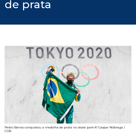
de prata
Pedro Barros conquistou a medalha de prata no skate park © Gaspar Nóbrega /
COB