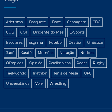
Atletismo
Basquete
Boxe
Canoagem
CBC
COB
COI
Dirigente do Mês
E-Sports
Escolares
Esgrima
Futebol
Gestão
Ginástica
Judô
Karatê
Memória
Natação
Notícias
Olímpicos
Opinião
Paralímpicos
Radar
Rugby
Taekwondo
Triathlon
Tênis de Mesa
UFC
Universitários
Vôlei
Wrestling