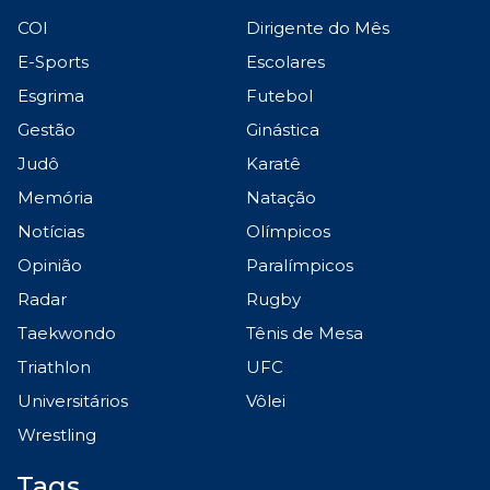
COI
Dirigente do Mês
E-Sports
Escolares
Esgrima
Futebol
Gestão
Ginástica
Judô
Karatê
Memória
Natação
Notícias
Olímpicos
Opinião
Paralímpicos
Radar
Rugby
Taekwondo
Tênis de Mesa
Triathlon
UFC
Universitários
Vôlei
Wrestling
Tags