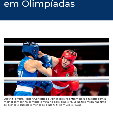
em Olimpíadas
Beatriz Ferreira, Hebert Conceição e Abner Teixeira entram para a história com a
melhor campanha olímpica já vista no boxe brasileiro. Serão três medalhas, uma
de bronze e duas pelo menos de prata © Miriam Jeske / COB