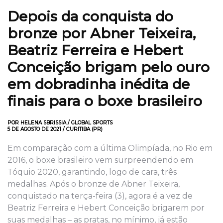
Depois da conquista do
bronze por Abner Teixeira,
Beatriz Ferreira e Hebert
Conceição brigam pelo ouro
em dobradinha inédita de
finais para o boxe brasileiro
POR HELENA SBRISSIA / GLOBAL SPORTS
5 DE AGOSTO DE 2021 / CURITIBA (PR)
Em comparação com a última Olimpíada, no Rio em
2016, o boxe brasileiro vem surpreendendo em
Tóquio 2020, garantindo, logo de cara, três
medalhas. Após o bronze de Abner Teixeira,
conquistado na terça-feira (3), agora é a vez de
Beatriz Ferreira e Hebert Conceição brigarem por
suas medalhas – as pratas, no mínimo, já estão