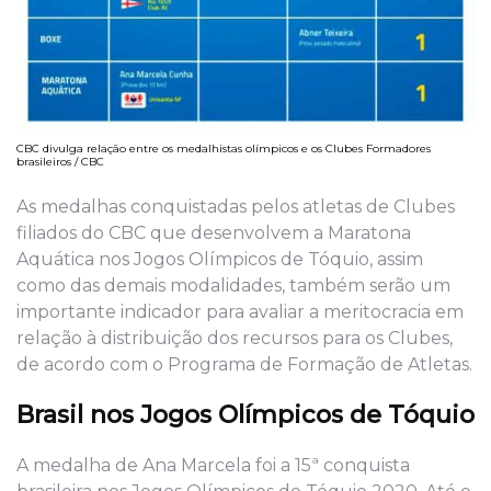
CBC divulga relação entre os medalhistas olímpicos e os Clubes Formadores
brasileiros / CBC
As medalhas conquistadas pelos atletas de Clubes
filiados do CBC que desenvolvem a Maratona
Aquática nos Jogos Olímpicos de Tóquio, assim
como das demais modalidades, também serão um
importante indicador para avaliar a meritocracia em
relação à distribuição dos recursos para os Clubes,
de acordo com o Programa de Formação de Atletas.
Brasil nos Jogos Olímpicos de Tóquio
A medalha de Ana Marcela foi a 15ª conquista