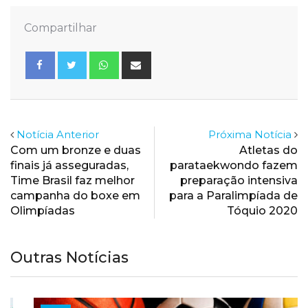
Compartilhar
Whatsapp
Share
via
Email
Notícia Anterior
Próxima Notícia
Com um bronze e duas
Atletas do
finais já asseguradas,
parataekwondo fazem
Time Brasil faz melhor
preparação intensiva
campanha do boxe em
para a Paralimpíada de
Olimpíadas
Tóquio 2020
Outras Notícias