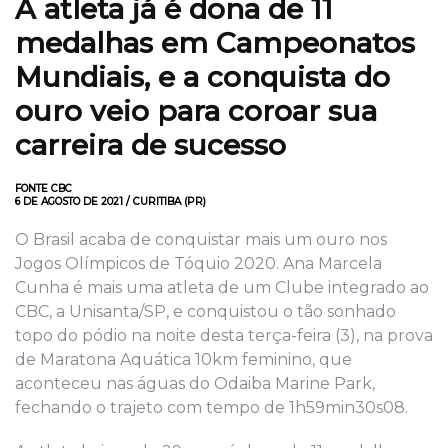
A atleta já é dona de 11
medalhas em Campeonatos
Mundiais, e a conquista do
ouro veio para coroar sua
carreira de sucesso
FONTE CBC
6 DE AGOSTO DE 2021 / CURITIBA (PR)
O Brasil acaba de conquistar mais um ouro nos
Jogos Olímpicos de Tóquio 2020. Ana Marcela
Cunha é mais uma atleta de um Clube integrado ao
CBC, a Unisanta/SP, e conquistou o tão sonhado
topo do pódio na noite desta terça-feira (3), na prova
de Maratona Aquática 10km feminino, que
aconteceu nas águas do Odaiba Marine Park,
fechando o trajeto com tempo de 1h59min30s08.