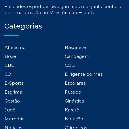
Entidades esportivas divulgam nota conjunta contra a
péssima atuação do Ministério do Esporte
Categorias
Atletismo
Basquete
Boxe
Canoagem
CBC
COB
COI
Dirigente do Mês
E-Sports
Escolares
Esgrima
Futebol
Gestão
Ginástica
Judô
Karatê
Memória
Natação
Notícias
Olímpicos