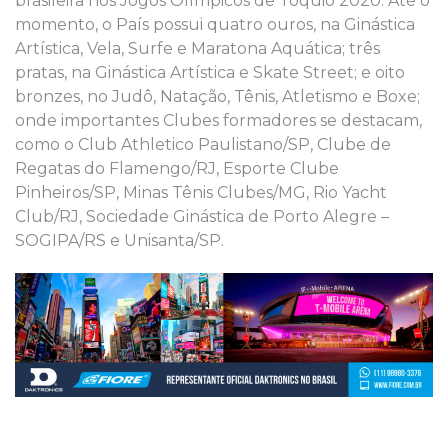
brasileira nos Jogos Olímpicos de Tóquio 2020. Até o
momento, o País possui quatro ouros, na Ginástica
Artística, Vela, Surfe e Maratona Aquática; três
pratas, na Ginástica Artística e Skate Street; e oito
bronzes, no Judô, Natação, Tênis, Atletismo e Boxe;
onde importantes Clubes formadores se destacam,
como o Club Athletico Paulistano/SP, Clube de
Regatas do Flamengo/RJ, Esporte Clube
Pinheiros/SP, Minas Tênis Clubes/MG, Rio Yacht
Club/RJ, Sociedade Ginástica de Porto Alegre –
SOGIPA/RS e Unisanta/SP.