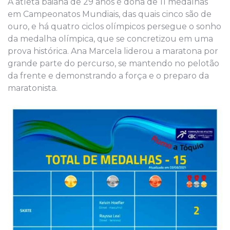
A atleta baiana de 29 anos é dona de 11 medalhas
em Campeonatos Mundiais, das quais cinco são de
ouro, e há quatro ciclos olímpicos persegue o sonho
da medalha olímpica, que se concretizou em uma
prova histórica. Ana Marcela liderou a maratona por
grande parte do percurso, se mantendo no pelotão
da frente e demonstrando a força e o preparo da
maratonista.