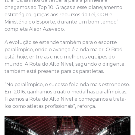
12 anos, saímos da terceira para a primeira e
chegamos ao Top 10. Graças a esse planejamento
estratégico, graças aos recursos da Lei, COB e
Ministério do Esporte, durante um bom tempo”,
completa Alaor Azevedo.
A evolução se estende também para o esporte
paralímpico, onde o avanço é ainda maior. O Brasil
está, hoje, entre as cinco melhores equipes do
mundo. A Rota do Alto Nível, segundo o dirigente,
também está presente para os paratletas.
“No paralímpico, o sucesso foi ainda mais estrondoso.
Em 2016, ganhamos quatro medalhas paralímpicas.
Fizemos a Rota de Alto Nível e começamos a tratá-
los como atletas profissionais”, reforça.