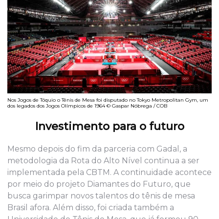
Nos Jogos de Tóquio o Tênis de Mesa foi disputado no Tokyo Metropolitan Gym, um
dos legados dos Jogos Olímpicos de 1964 © Gaspar Nóbrega / COB
Investimento para o futuro
Mesmo depois do fim da parceria com Gadal, a
metodologia da Rota do Alto Nível continua a ser
implementada pela CBTM. A continuidade acontece
por meio do projeto Diamantes do Futuro, que
busca garimpar novos talentos do tênis de mesa
Brasil afora. Além disso, foi criada também a