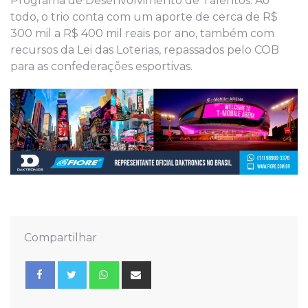
Programa de Desenvolvimento de Talentos. Ao
todo, o trio conta com um aporte de cerca de R$
300 mil a R$ 400 mil reais por ano, também com
recursos da Lei das Loterias, repassados pelo COB
para as confederações esportivas.
Compartilhar
Whatsapp
Share
via
Email