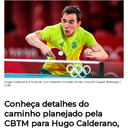
Hugo Calderano é fruto de um trabalho iniciado há dez anos © Gaspar Nóbrega /
COB
Conheça detalhes do
caminho planejado pela
CBTM para Hugo Calderano,