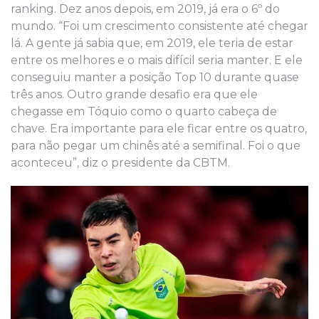
ranking. Dez anos depois, em 2019, já era o 6º do
mundo. “Foi um crescimento consistente até chegar
lá. A gente já sabia que, em 2019, ele teria de estar
entre os melhores e o mais difícil seria manter. E ele
conseguiu manter a posição Top 10 durante quase
três anos. Outro grande desafio era que ele
chegasse em Tóquio como o quarto cabeça de
chave. Era importante para ele ficar entre os quatro,
para não pegar um chinês até a semifinal. Foi o que
aconteceu”, diz o presidente da CBTM.