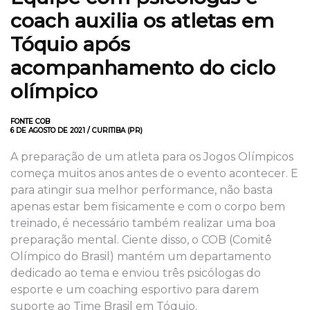
coach auxilia os atletas em
Tóquio após
acompanhamento do ciclo
olímpico
FONTE COB
6 DE AGOSTO DE 2021 / CURITIBA (PR)
A preparação de um atleta para os Jogos Olímpicos
começa muitos anos antes de o evento acontecer. E
para atingir sua melhor performance, não basta
apenas estar bem fisicamente e com o corpo bem
treinado, é necessário também realizar uma boa
preparação mental. Ciente disso, o COB (Comitê
Olímpico do Brasil) mantém um departamento
dedicado ao tema e enviou três psicólogas do
esporte e um coaching esportivo para darem
suporte ao Time Brasil em Tóquio.