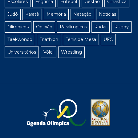
Escolares
Esgrima
Futebol
Gestão
Ginástica
Judô
Karatê
Memória
Natação
Notícias
Olímpicos
Opinião
Paralímpicos
Radar
Rugby
Taekwondo
Triathlon
Tênis de Mesa
UFC
Universitários
Vôlei
Wrestling