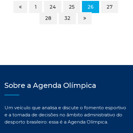
1
24
25
26
27
28
32
Sobre a Agenda Olímpica
Um veículo que analisa e discute o fomento esportivo
e a tomada de decisões no âmbito administrativo do
desporto brasileiro: essa é a Agenda Olímpica.