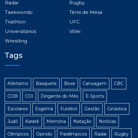
Radar
Rugby
Taekwondo
Tênis de Mesa
Triathlon
UFC
Universitários
Vôlei
Wrestling
Tags
Atletismo
Basquete
Boxe
Canoagem
CBC
COB
COI
Dirigente do Mês
E-Sports
Escolares
Esgrima
Futebol
Gestão
Ginástica
Judô
Karatê
Memória
Natação
Notícias
Olímpicos
Opinião
Paralímpicos
Radar
Rugby