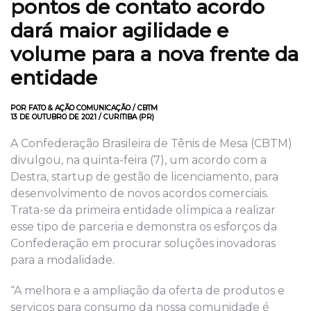
pontos de contato acordo
dará maior agilidade e
volume para a nova frente da
entidade
POR FATO & AÇÃO COMUNICAÇÃO / CBTM
13 DE OUTUBRO DE 2021 / CURITIBA (PR)
A Confederação Brasileira de Tênis de Mesa (CBTM)
divulgou, na quinta-feira (7), um acordo com a
Destra, startup de gestão de licenciamento, para
desenvolvimento de novos acordos comerciais.
Trata-se da primeira entidade olímpica a realizar
esse tipo de parceria e demonstra os esforços da
Confederação em procurar soluções inovadoras
para a modalidade.
“A melhora e a ampliação da oferta de produtos e
serviços para consumo da nossa comunidade é