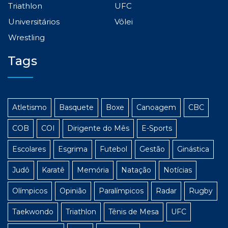
Triathlon
UFC
Universitários
Vôlei
Wrestling
Tags
Atletismo
Basquete
Boxe
Canoagem
CBC
COB
COI
Dirigente do Mês
E-Sports
Escolares
Esgrima
Futebol
Gestão
Ginástica
Judô
Karatê
Memória
Natação
Notícias
Olímpicos
Opinião
Paralímpicos
Radar
Rugby
Taekwondo
Triathlon
Tênis de Mesa
UFC