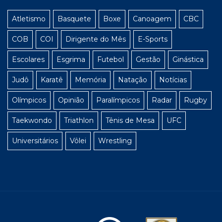
Atletismo
Basquete
Boxe
Canoagem
CBC
COB
COI
Dirigente do Mês
E-Sports
Escolares
Esgrima
Futebol
Gestão
Ginástica
Judô
Karatê
Memória
Natação
Notícias
Olímpicos
Opinião
Paralímpicos
Radar
Rugby
Taekwondo
Triathlon
Tênis de Mesa
UFC
Universitários
Vôlei
Wrestling