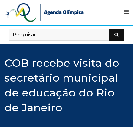
Skip
to
content
COB recebe visita do
secretário municipal
de educação do Rio
de Janeiro