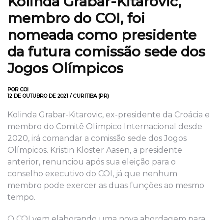
Kolinda Grabar-Kitarovic,
membro do COI, foi
nomeada como presidente
da futura comissão sede dos
Jogos Olímpicos
POR COI
12 DE OUTUBRO DE 2021 / CURITIBA (PR)
Kolinda Grabar-Kitarovic, ex-presidente da Croácia e
membro do Comitê Olímpico Internacional desde
2020, irá comandar a comissão sede dos Jogos
Olímpicos. Kristin Kloster Aasen, a presidente
anterior, renunciou após sua eleição para o
conselho executivo do COI, já que nenhum
membro pode exercer as duas funções ao mesmo
tempo.
O COI vem elaborando uma nova abordagem para