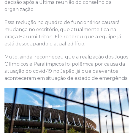
decisão após a última reunião do conselho da
organização.
Essa redução no quadro de funcionários causará
mudança no escritório, que atualmente fica na
praça Harumi Triton. Ele reiterou que a equipe já
está desocupando o atual edifício.
Muto, ainda, reconheceu que a realização dos Jogos
Olímpicos e Paralímpicos foi polêmica por causa da
situação do covid-19 no Japão, já que os eventos
aconteceram em situação de estado de emergência.