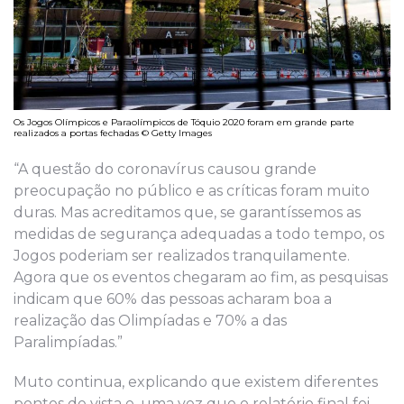
Os Jogos Olímpicos e Paraolímpicos de Tóquio 2020 foram em grande parte
realizados a portas fechadas © Getty Images
“A questão do coronavírus causou grande
preocupação no público e as críticas foram muito
duras. Mas acreditamos que, se garantíssemos as
medidas de segurança adequadas a todo tempo, os
Jogos poderiam ser realizados tranquilamente.
Agora que os eventos chegaram ao fim, as pesquisas
indicam que 60% das pessoas acharam boa a
realização das Olimpíadas e 70% a das
Paralimpíadas.”
Muto continua, explicando que existem diferentes
pontos de vista e, uma vez que o relatório final foi