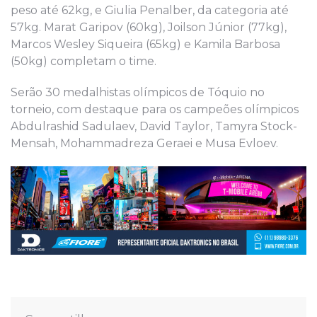
peso até 62kg, e Giulia Penalber, da categoria até
57kg. Marat Garipov (60kg), Joilson Júnior (77kg),
Marcos Wesley Siqueira (65kg) e Kamila Barbosa
(50kg) completam o time.
Serão 30 medalhistas olímpicos de Tóquio no
torneio, com destaque para os campeões olímpicos
Abdulrashid Sadulaev, David Taylor, Tamyra Stock-
Mensah, Mohammadreza Geraei e Musa Evloev.