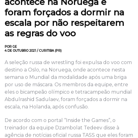
acontece na Noruega e
foram forçados a dormir na
escala por não respeitarem
as regras do voo
POR GE
4 DE OUTUBRO 2021 / CURITIBA (PR)
A seleção russa de wrestling foi expulsa do voo com
destino a Oslo, na Noruega, onde acontece nesta
semana o Mundial da modalidade após uma briga
por uso de máscara. Os membros da equipe, entre
eles o bicampeão olímpico e tetracampeão mundial
Abdulrashid Sadulaev, foram forçados a dormir na
escala, na Holanda, após confusão.
De acordo com o portal “Inside the Games”, o
treinador da equipe Dzambolat Tedeev disse à
agência de notícias oficial russa TASS que eles foram