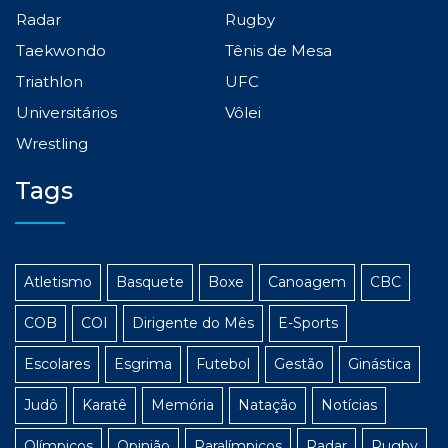
Radar
Rugby
Taekwondo
Tênis de Mesa
Triathlon
UFC
Universitários
Vôlei
Wrestling
Tags
Atletismo
Basquete
Boxe
Canoagem
CBC
COB
COI
Dirigente do Mês
E-Sports
Escolares
Esgrima
Futebol
Gestão
Ginástica
Judô
Karatê
Memória
Natação
Notícias
Olímpicos
Opinião
Paralímpicos
Radar
Rugby