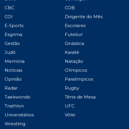
CBC
COB
COI
Dirigente do Mês
E-Sports
Escolares
Esgrima
Futebol
Gestão
Ginástica
Judô
Karatê
Memória
Natação
Notícias
Olímpicos
Opinião
Paralímpicos
Radar
Rugby
Taekwondo
Tênis de Mesa
Triathlon
UFC
Universitários
Vôlei
Wrestling