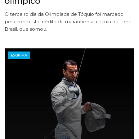
olímpico
O terceiro dia da Olimpíada de Tóquio foi marcado
pela conquista inédita da maranhense caçula do Time
Brasil, que somou…
ESGRIMA