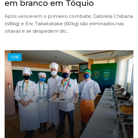
em branco em Tóquio
Após vencerem o primeiro combate, Gabriela Chibana
(48kg) e Eric Takabatake (60kg) são eliminados nas
oitavas e se despedem do…
COB