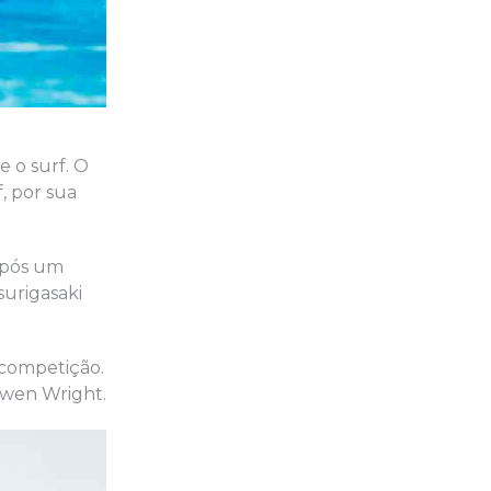
e o surf. O
, por sua
 Após um
surigasaki
 competição.
Owen Wright.