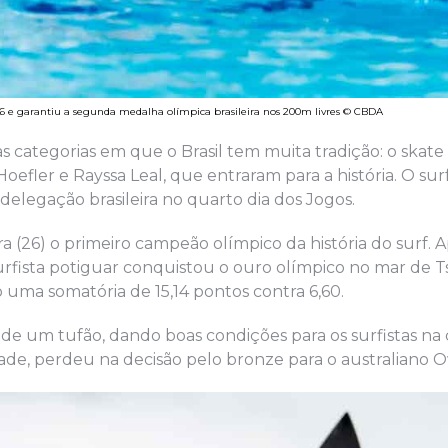
996 e garantiu a segunda medalha olímpica brasileira nos 200m livres © CBDA
as categorias em que o Brasil tem muita tradição: o skate 
oefler e Rayssa Leal, que entraram para a história. O surf
delegação brasileira no quarto dia dos Jogos.
ira (26) o primeiro campeão olímpico da história do surf.
urfista potiguar conquistou o ouro olímpico no mar de T
 uma somatória de 15,14 pontos contra 6,60.
 de um tufão, dando boas condições para os surfistas na
dade, perdeu na decisão pelo bronze para o australiano 