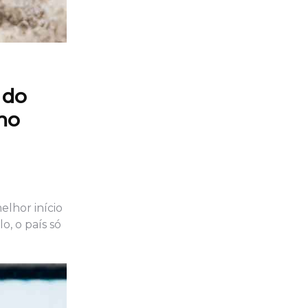
 do
 no
elhor início
o, o país só