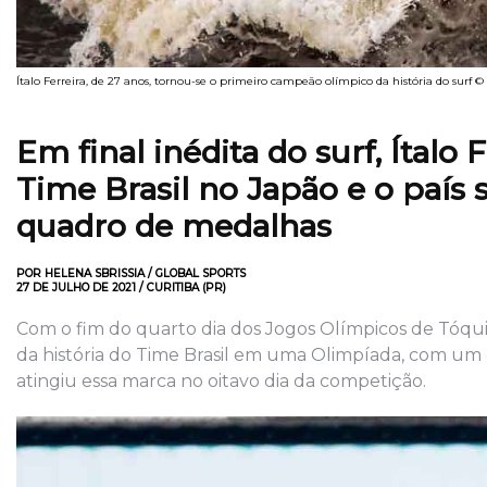
Ítalo Ferreira, de 27 anos, tornou-se o primeiro campeão olímpico da história do surf 
Em final inédita do surf, Ítalo
Time Brasil no Japão e o país s
quadro de medalhas
POR HELENA SBRISSIA / GLOBAL SPORTS
27 DE JULHO DE 2021 / CURITIBA (PR)
Com o fim do quarto dia dos Jogos Olímpicos de Tóquio
da história do Time Brasil em uma Olimpíada, com um ou
atingiu essa marca no oitavo dia da competição.