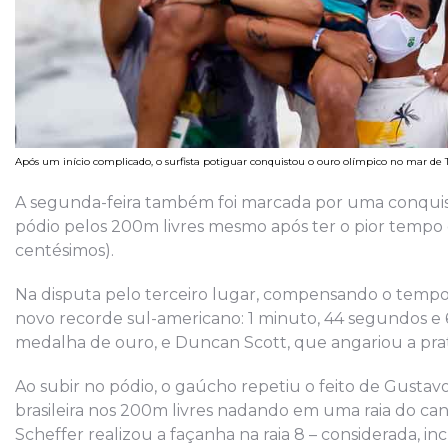
Após um início complicado, o surfista potiguar conquistou o ouro olímpico no mar d
A segunda-feira também foi marcada por uma conquist
pódio pelos 200m livres mesmo após ter o pior tempo en
centésimos).
Na disputa pelo terceiro lugar, compensando o tempo
novo recorde sul-americano: 1 minuto, 44 segundos e 
medalha de ouro, e Duncan Scott, que angariou a prat
Ao subir no pódio, o gaúcho repetiu o feito de Gusta
brasileira nos 200m livres nadando em uma raia do c
Scheffer realizou a façanha na raia 8 – considerada, inc