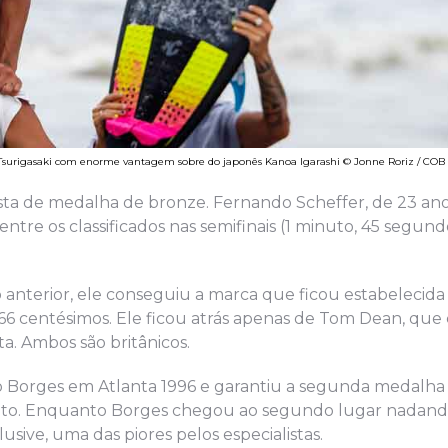
e Tsurigasaki com enorme vantagem sobre do japonês Kanoa Igarashi © Jonne Roriz / COB
a de medalha de bronze. Fernando Scheffer, de 23 ano
tre os classificados nas semifinais (1 minuto, 45 segund
 anterior, ele conseguiu a marca que ficou estabeleci
66 centésimos. Ele ficou atrás apenas de Tom Dean, que
a. Ambos são britânicos.
vo Borges em Atlanta 1996 e garantiu a segunda medalha
anto. Enquanto Borges chegou ao segundo lugar nadando 
lusive, uma das piores pelos especialistas.