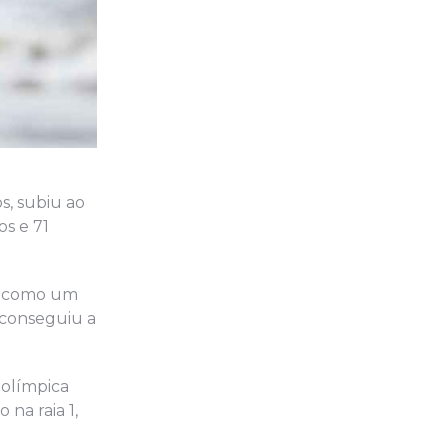
s, subiu ao
os e 71
da como um
 conseguiu a
 olímpica
na raia 1,