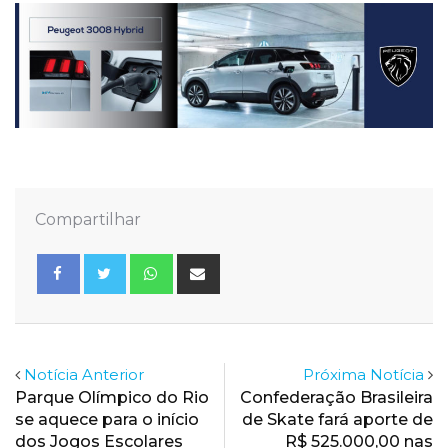
Compartilhar
Whatsapp
Share
via
Email
Notícia Anterior
Próxima Notícia
Parque Olímpico do Rio
Confederação Brasileira
se aquece para o início
de Skate fará aporte de
dos Jogos Escolares
R$ 525.000,00 nas