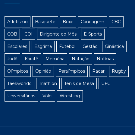
Atletismo
Basquete
Boxe
Canoagem
CBC
COB
COI
Dirigente do Mês
E-Sports
Escolares
Esgrima
Futebol
Gestão
Ginástica
Judô
Karatê
Memória
Natação
Notícias
Olímpicos
Opinião
Paralímpicos
Radar
Rugby
Taekwondo
Triathlon
Tênis de Mesa
UFC
Universitários
Vôlei
Wrestling