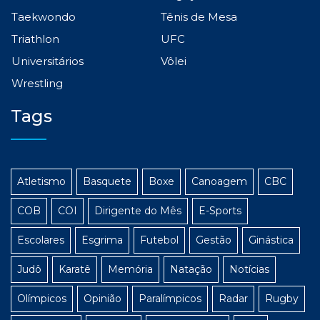
Taekwondo
Tênis de Mesa
Triathlon
UFC
Universitários
Vôlei
Wrestling
Tags
Atletismo
Basquete
Boxe
Canoagem
CBC
COB
COI
Dirigente do Mês
E-Sports
Escolares
Esgrima
Futebol
Gestão
Ginástica
Judô
Karatê
Memória
Natação
Notícias
Olímpicos
Opinião
Paralímpicos
Radar
Rugby