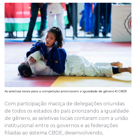
As seletivas locais para a competição priorizaram a igualdade de gênero © CBDE
Com participação maciça de delegações oriundas
de todos os estados do país priorizando a igualdade
de gênero, as seletivas locais contaram com a união
institucional entre os governos e as federações
filiadas ao sistema CBDE, desenvolvendo,