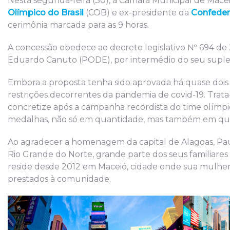
Nesta segunda-feira (30), a Câmara Municipal de Mace
Olímpico do Brasil
(COB) e ex-presidente da
Confeder
cerimônia marcada para as 9 horas.
A concessão obedece ao decreto legislativo № 694 de
Eduardo Canuto (PODE), por intermédio do seu suple
Embora a proposta tenha sido aprovada há quase dois a
restrições decorrentes da pandemia de covid-19. Tra
concretize após a campanha recordista do time olímpic
medalhas, não só em quantidade, mas também em qua
Ao agradecer a homenagem da capital de Alagoas, P
Rio Grande do Norte, grande parte dos seus familiares
reside desde 2012 em Maceió, cidade onde sua mulher
prestados à comunidade.