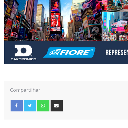
Compartilhar
Whatsapp
Share
via
Email
Facebook
Twitter