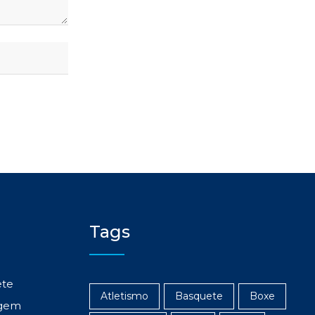
Tags
ete
Atletismo
Basquete
Boxe
gem