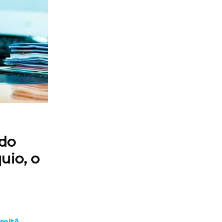
 do
uio, o