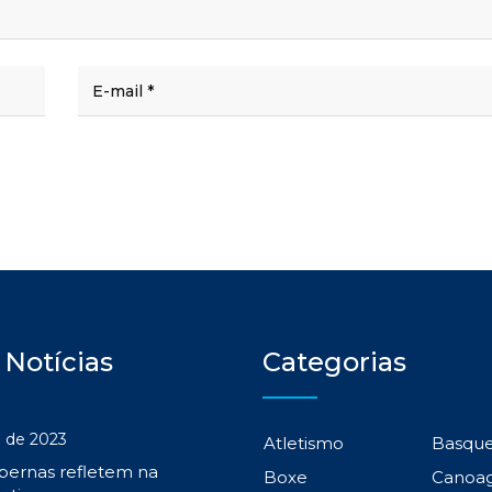
 Notícias
Categorias
 de 2023
Atletismo
Basqu
 pernas refletem na
Boxe
Canoa