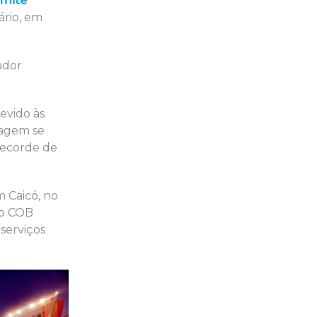
mitê
ário, em
ador
evido às
nagem se
recorde de
 Caicó, no
do COB
serviços