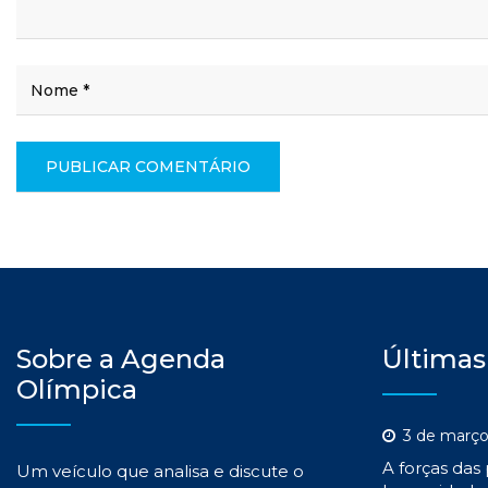
Sobre a Agenda
Últimas
Olímpica
3 de março
A forças das
Um veículo que analisa e discute o