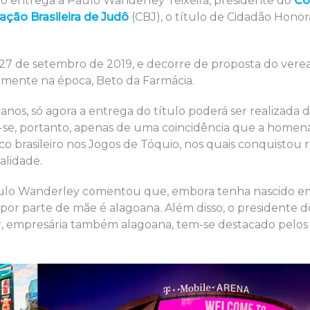
ió entrega a Paulo Wanderley Teixeira, presidente do
Co
ação Brasileira de Judô
(CBJ), o título de Cidadão Honor
 27 de setembro de 2019, e decorre de proposta do vere
mente na época, Beto da Farmácia.
nos, só agora a entrega do título poderá ser realizada d
ta-se, portanto, apenas de uma coincidência que a home
o brasileiro nos Jogos de Tóquio, nos quais conquistou 
lidade.
aulo Wanderley comentou que, embora tenha nascido em
 por parte de mãe é alagoana. Além disso, o presidente 
, empresária também alagoana, tem-se destacado pelos 