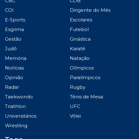
CBC
COB
COI
Dirigente do Mês
E-Sports
Escolares
Esgrima
Futebol
Gestão
Ginástica
Judô
Karatê
Memória
Natação
Notícias
Olímpicos
Opinião
Paralímpicos
Radar
Rugby
Taekwondo
Tênis de Mesa
Triathlon
UFC
Universitários
Vôlei
Wrestling