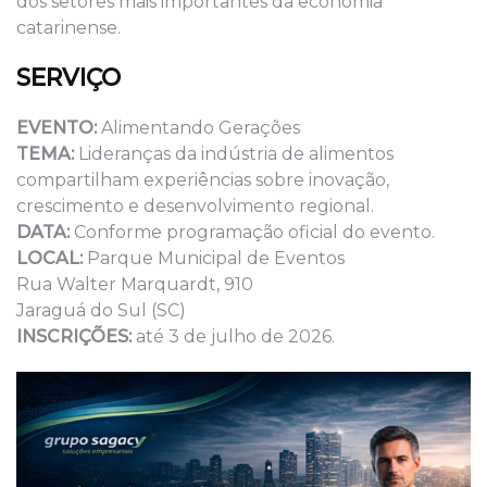
dos setores mais importantes da economia
catarinense.
SERVIÇO
EVENTO:
Alimentando Gerações
TEMA:
Lideranças da indústria de alimentos
compartilham experiências sobre inovação,
crescimento e desenvolvimento regional.
DATA:
Conforme programação oficial do evento.
LOCAL:
Parque Municipal de Eventos
Rua Walter Marquardt, 910
Jaraguá do Sul (SC)
INSCRIÇÕES:
até 3 de julho de 2026.