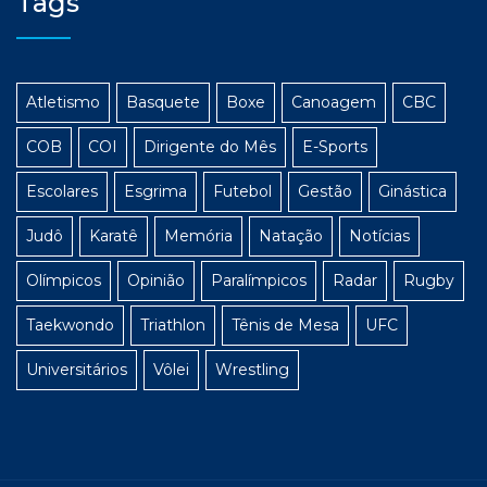
Tags
Atletismo
Basquete
Boxe
Canoagem
CBC
COB
COI
Dirigente do Mês
E-Sports
Escolares
Esgrima
Futebol
Gestão
Ginástica
Judô
Karatê
Memória
Natação
Notícias
Olímpicos
Opinião
Paralímpicos
Radar
Rugby
Taekwondo
Triathlon
Tênis de Mesa
UFC
Universitários
Vôlei
Wrestling