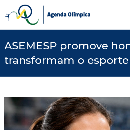
Skip
to
content
ASEMESP promove home
transformam o esporte