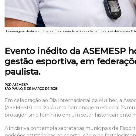
Homenagem destaca mulheres que comandam o esporte dentro e fora das arenas © Im
Evento inédito da ASEMESP 
gestão esportiva, em federaçõ
paulista.
POR ASEMESP
SÃO PAULO, 3 DE MARÇO DE 2026
Em celebração ao Dia Internacional da Mulher, a Asso
(ASEMESP) realizará uma homenagem especial às mulh
protagonismo feminino em um setor historicamente m
A iniciativa contempla secretárias municipais de Espor
posições estratégicas na construção e no fortaleciment