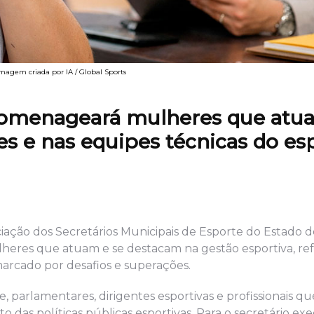
agem criada por IA / Global Sports
homenageará mulheres que atu
es e nas equipes técnicas do es
ciação dos Secretários Municipais de Esporte do Estado 
eres que atuam e se destacam na gestão esportiva, re
arcado por desafios e superações.
te, parlamentares, dirigentes esportivas e profissionais 
o das políticas públicas esportivas. Para o secretário ex