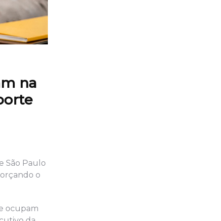
am na
porte
de São Paulo
forçando o
que ocupam
ecutivo da