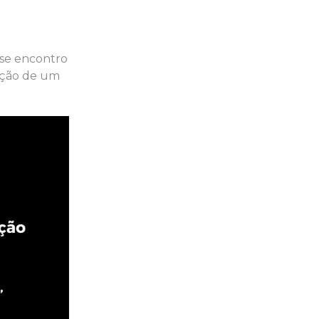
sse encontro
rução de um