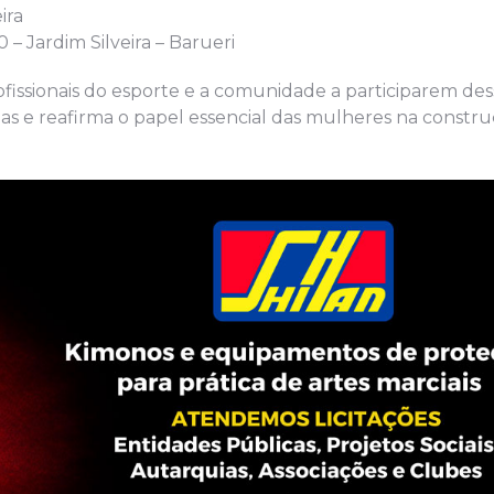
ira
– Jardim Silveira – Barueri
ofissionais do esporte e a comunidade a participarem de
anças e reafirma o papel essencial das mulheres na const