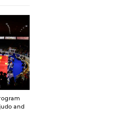
Program
 judo and