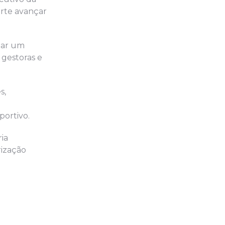
rte avançar
izar um
 gestoras e
s,
ortivo.
ia
rização