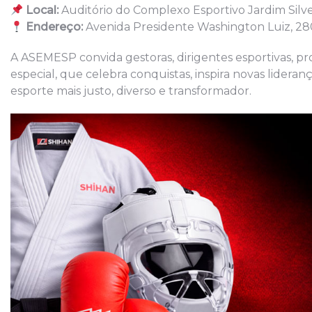
Local:
Auditório do Complexo Esportivo Jardim Silve
Endereço:
Avenida Presidente Washington Luiz, 280 
A ASEMESP convida gestoras, dirigentes esportivas, pr
especial, que celebra conquistas, inspira novas lider
esporte mais justo, diverso e transformador.