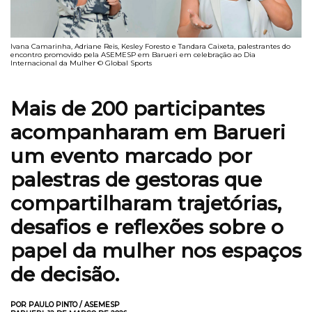
Ivana Camarinha, Adriane Reis, Kesley Foresto e Tandara Caixeta, palestrantes do
encontro promovido pela ASEMESP em Barueri em celebração ao Dia
Internacional da Mulher © Global Sports
Mais de 200 participantes
acompanharam em Barueri
um evento marcado por
palestras de gestoras que
compartilharam trajetórias,
desafios e reflexões sobre o
papel da mulher nos espaços
de decisão.
POR PAULO PINTO / ASEMESP