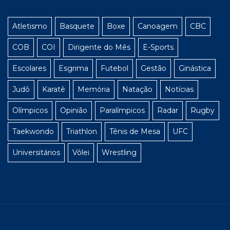
Atletismo
Basquete
Boxe
Canoagem
CBC
COB
COI
Dirigente do Mês
E-Sports
Escolares
Esgrima
Futebol
Gestão
Ginástica
Judô
Karatê
Memória
Natação
Notícias
Olímpicos
Opinião
Paralímpicos
Radar
Rugby
Taekwondo
Triathlon
Tênis de Mesa
UFC
Universitários
Vôlei
Wrestling