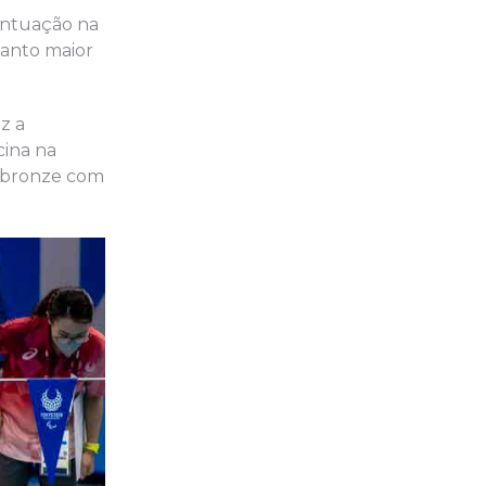
ontuação na
uanto maior
z a
cina na
o bronze com