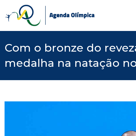
Skip
to
content
Com o bronze do revez
medalha na natação no