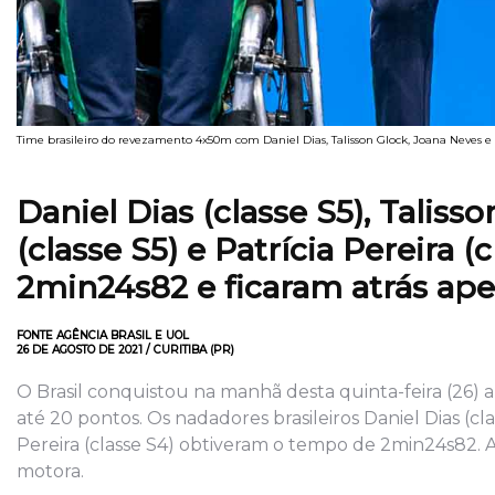
Time brasileiro do revezamento 4x50m com Daniel Dias, Talisson Glock, Joana Neves e 
Daniel Dias (classe S5), Taliss
(classe S5) e Patrícia Pereira
2min24s82 e ficaram atrás apen
FONTE AGÊNCIA BRASIL E UOL
26 DE AGOSTO DE 2021 / CURITIBA (PR)
O Brasil conquistou na manhã desta quinta-feira (26)
até 20 pontos. Os nadadores brasileiros Daniel Dias (clas
Pereira (classe S4) obtiveram o tempo de 2min24s82. As 
motora.