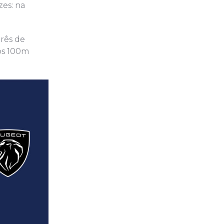
zes: na
três de
nos 100m