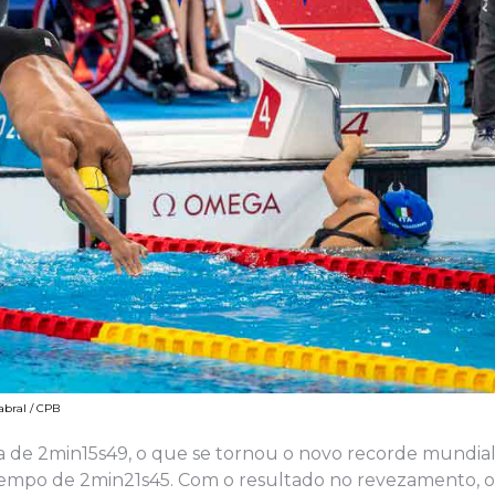
abral / CPB
a de 2min15s49, o que se tornou o novo recorde mundial.
o tempo de 2min21s45. Com o resultado no revezamento, o