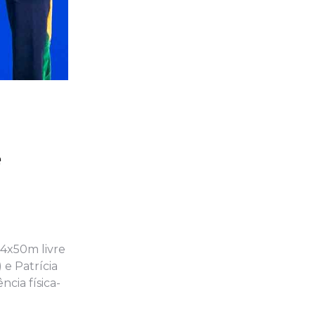
e
 4x50m livre
 e Patrícia
cia física-