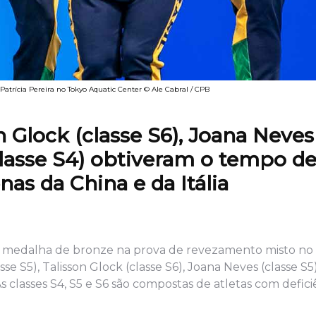
Patrícia Pereira no Tokyo Aquatic Center © Ale Cabral / CPB
on Glock (classe S6), Joana Neves
 (classe S4) obtiveram o tempo d
as da China e da Itália
 a medalha de bronze na prova de revezamento misto no
se S5), Talisson Glock (classe S6), Joana Neves (classe S5)
classes S4, S5 e S6 são compostas de atletas com deficiên