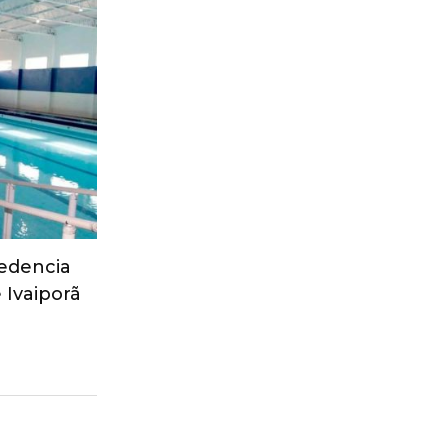
edencia
 Ivaiporã