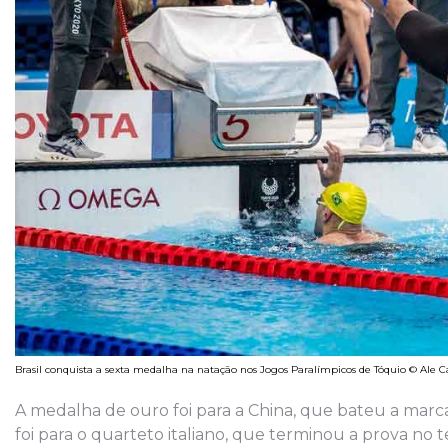
Brasil conquista a sexta medalha na natação nos Jogos Paralímpicos de Tóquio © Ale C
A medalha de ouro foi para a China, que bateu a marc
foi para o quarteto italiano, que terminou a prova n