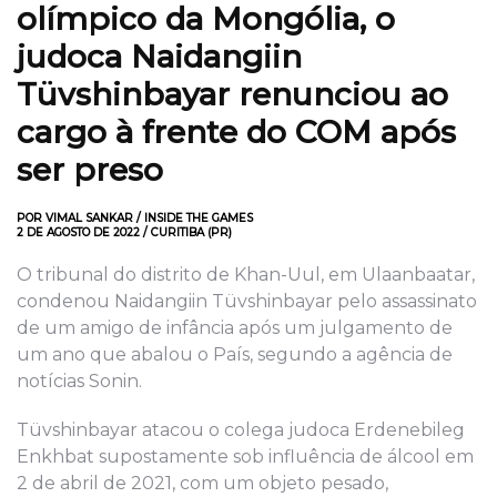
olímpico da Mongólia, o
judoca Naidangiin
Tüvshinbayar renunciou ao
cargo à frente do COM após
ser preso
POR VIMAL SANKAR / INSIDE THE GAMES
2 DE AGOSTO DE 2022 / CURITIBA (PR)
O tribunal do distrito de Khan-Uul, em Ulaanbaatar,
condenou Naidangiin Tüvshinbayar pelo assassinato
de um amigo de infância após um julgamento de
um ano que abalou o País, segundo a agência de
notícias Sonin.
Tüvshinbayar atacou o colega judoca Erdenebileg
Enkhbat supostamente sob influência de álcool em
2 de abril de 2021, com um objeto pesado,