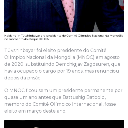
Naidangiin Tüvshinbayar era presidente do Comitê Olímpico Nacional da Mongólia
no momento do ataque © OCA
Tüvshinbayar foi eleito presidente do Comitê
Olímpico Nacional da Mongólia (MNOC) em agosto
de 2020, substituindo Demchigjav Zagdsuren, que
havia ocupado o cargo por 19 anos, mas renunciou
depois da prisão.
O MNOC ficou sem um presidente permanente por
quase um ano antes que Battushig Batbold,
membro do Comitê Olímpico Internacional, fosse
eleito em março deste ano.