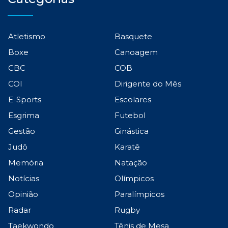
Atletismo
Basquete
Boxe
Canoagem
CBC
COB
COI
Dirigente do Mês
E-Sports
Escolares
Esgrima
Futebol
Gestão
Ginástica
Judô
Karatê
Memória
Natação
Notícias
Olímpicos
Opinião
Paralímpicos
Radar
Rugby
Taekwondo
Tênis de Mesa