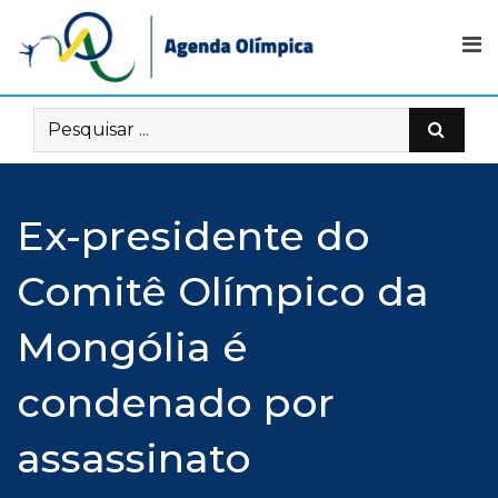
Skip
to
content
Ex-presidente do
Comitê Olímpico da
Mongólia é
condenado por
assassinato