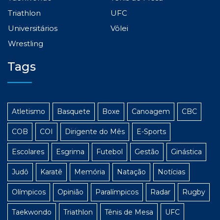
Triathlon
UFC
Universitários
Vôlei
Wrestling
Tags
Atletismo
Basquete
Boxe
Canoagem
CBC
COB
COI
Dirigente do Mês
E-Sports
Escolares
Esgrima
Futebol
Gestão
Ginástica
Judô
Karatê
Memória
Natação
Notícias
Olímpicos
Opinião
Paralímpicos
Radar
Rugby
Taekwondo
Triathlon
Tênis de Mesa
UFC