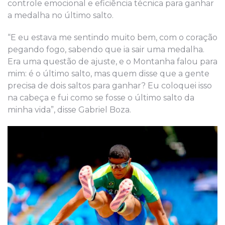
controle emocional e eficiência técnica para ganhar
a medalha no último salto.
“E eu estava me sentindo muito bem, com o coração
pegando fogo, sabendo que ia sair uma medalha.
Era uma questão de ajuste, e o Montanha falou para
mim: é o último salto, mas quem disse que a gente
precisa de dois saltos para ganhar? Eu coloquei isso
na cabeça e fui como se fosse o último salto da
minha vida”, disse Gabriel Boza.