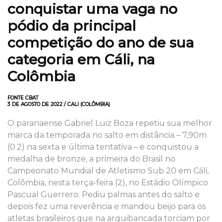
conquistar uma vaga no
pódio da principal
competição do ano de sua
categoria em Cáli, na
Colômbia
FONTE CBAT
3 DE AGOSTO DE 2022 / CALI (COLÔMBIA)
O paranaense Gabriel Luiz Boza repetiu sua melhor
marca da temporada no salto em distância – 7,90m
(0.2) na sexta e última tentativa – e conquistou a
medalha de bronze, a primeira do Brasil no
Campeonato Mundial de Atletismo Sub 20 em Cáli,
Colômbia, nesta terça-feira (2), no Estádio Olímpico
Pascual Guerrero. Pediu palmas antes do salto e
depois fez uma reverência e mandou beijo para os
atletas brasileiros que na arquibancada torciam por