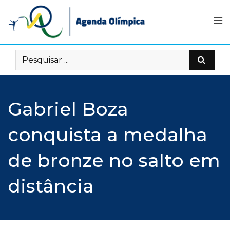
Skip
to
content
Gabriel Boza
conquista a medalha
de bronze no salto em
distância