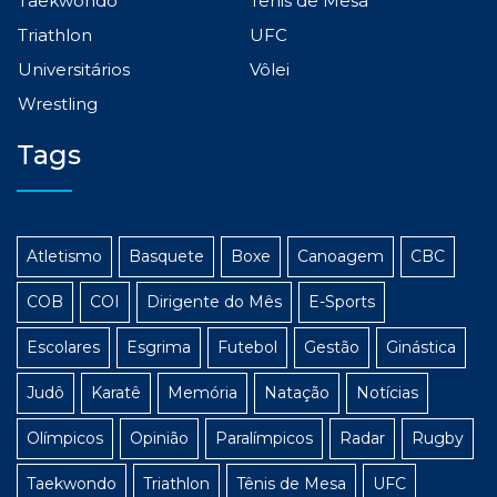
Taekwondo
Tênis de Mesa
Triathlon
UFC
Universitários
Vôlei
Wrestling
Tags
Atletismo
Basquete
Boxe
Canoagem
CBC
COB
COI
Dirigente do Mês
E-Sports
Escolares
Esgrima
Futebol
Gestão
Ginástica
Judô
Karatê
Memória
Natação
Notícias
Olímpicos
Opinião
Paralímpicos
Radar
Rugby
Taekwondo
Triathlon
Tênis de Mesa
UFC