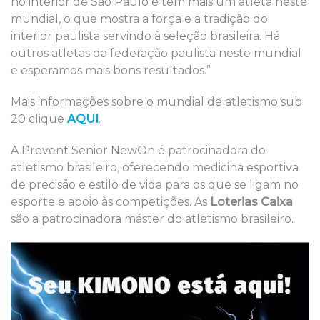
no interior de São Paulo e tem mais um atleta neste
mundial, o que mostra a força e a tradição do
interior paulista servindo à seleção brasileira. Há
outros atletas da federação paulista neste mundial
e esperamos mais bons resultados.”
Mais informações sobre o mundial de atletismo sub
20 clique
AQUI
.
A Prevent Senior NewOn é patrocinadora do
atletismo brasileiro, oferecendo medicina esportiva
de precisão e estilo de vida para os que se ligam no
esporte e apoio às competições. As
Loterias Caixa
são a patrocinadora máster do atletismo brasileiro.