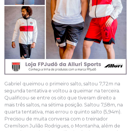
Gabriel queimou o primeiro salto, saltou 7,72m na
segunda tentativa e voltou a queimar na terceira.
Qualificou-se entre os oito que tiveram direito a
mais três saltos, na sétima posição. Saltou 7,58m, na
quarta tentativa, mas errou o quinto salto (5,94m).
Precisou de muita conversa com o treinador
Cremílson Julião Rodrigues, o Montanha, além de