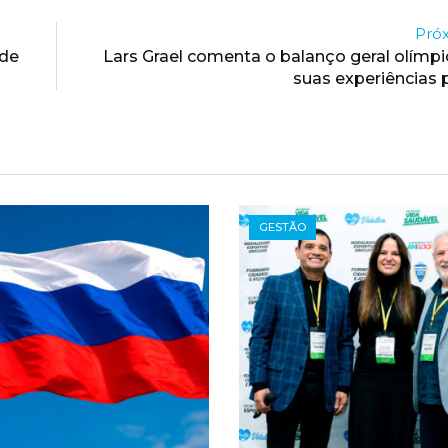
Próx
 de
Lars Grael comenta o balanço geral olímp
suas experiências p
GESTÃO