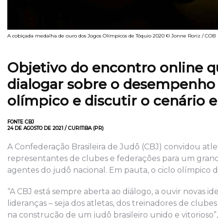
A cobiçada medalha de ouro dos Jogos Olímpicos de Tóquio 2020 © Jonne Roriz / COB
Objetivo do encontro online qu
dialogar sobre o desempenho d
olímpico e discutir o cenário e
FONTE CBJ
24 DE AGOSTO DE 2021 / CURITIBA (PR)
A Confederação Brasileira de Judô (CBJ) convidou atlet
representantes de clubes e federações para um grand
agentes do judô nacional. Em pauta, o ciclo olímpico d
“A CBJ está sempre aberta ao diálogo, a ouvir novas ide
lideranças – seja dos atletas, dos treinadores de clu
na construção de um judô brasileiro unido e vitorioso”,