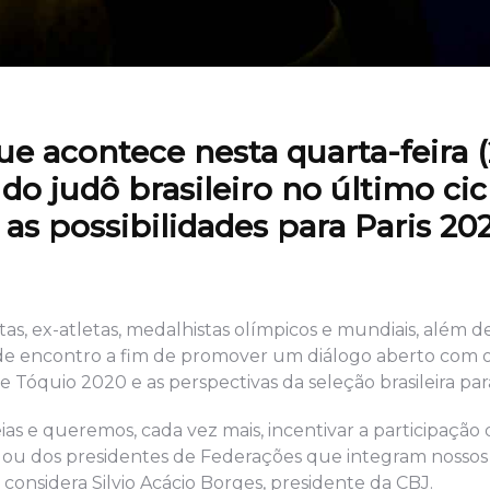
e acontece nesta quarta-feira (
o judô brasileiro no último cic
 as possibilidades para Paris 20
as, ex-atletas, medalhistas olímpicos e mundiais, além d
e encontro a fim de promover um diálogo aberto com os
e Tóquio 2020 e as perspectivas da seleção brasileira par
ias e queremos, cada vez mais, incentivar a participação 
bes ou dos presidentes de Federações que integram nossos
 considera Silvio Acácio Borges, presidente da CBJ.