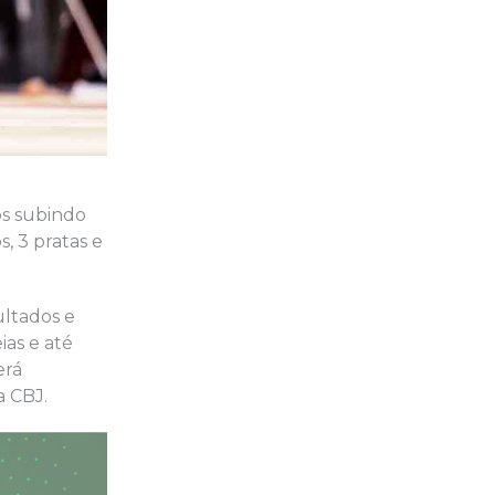
os subindo
, 3 pratas e
ultados e
as e até
erá
a CBJ.