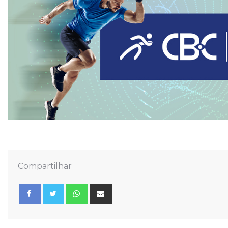
Compartilhar
Whatsapp
Share
via
Email
Facebook
Twitter