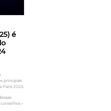
25) é
lo
24
e
 principais
a Paris 2024.
dessas
 conselhos –