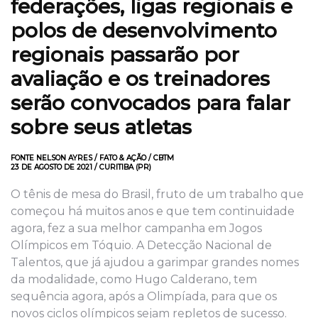
federações, ligas regionais e
polos de desenvolvimento
regionais passarão por
avaliação e os treinadores
serão convocados para falar
sobre seus atletas
FONTE NELSON AYRES / FATO & AÇÃO / CBTM
23 DE AGOSTO DE 2021 / CURITIBA (PR)
O tênis de mesa do Brasil, fruto de um trabalho que
começou há muitos anos e que tem continuidade
agora, fez a sua melhor campanha em Jogos
Olímpicos em Tóquio. A Detecção Nacional de
Talentos, que já ajudou a garimpar grandes nomes
da modalidade, como Hugo Calderano, tem
sequência agora, após a Olimpíada, para que os
novos ciclos olímpicos sejam repletos de sucesso.