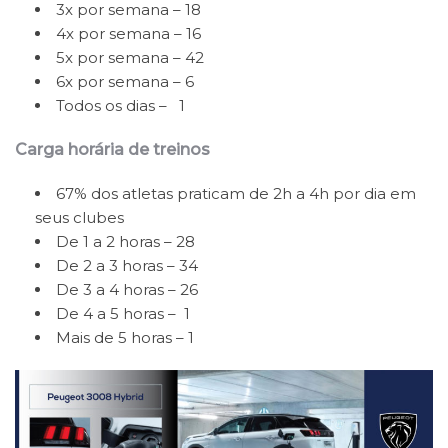
3x por semana – 18
4x por semana – 16
5x por semana – 42
6x por semana – 6
Todos os dias – 1
Carga horária de treinos
67% dos atletas praticam de 2h a 4h por dia em
seus clubes
De 1 a 2 horas – 28
De 2 a 3 horas – 34
De 3 a 4 horas – 26
De 4 a 5 horas – 1
Mais de 5 horas – 1