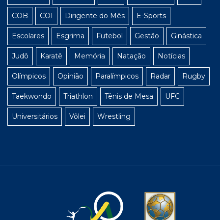
COB
COI
Dirigente do Mês
E-Sports
Escolares
Esgrima
Futebol
Gestão
Ginástica
Judô
Karatê
Memória
Natação
Notícias
Olímpicos
Opinião
Paralímpicos
Radar
Rugby
Taekwondo
Triathlon
Tênis de Mesa
UFC
Universitários
Vôlei
Wrestling