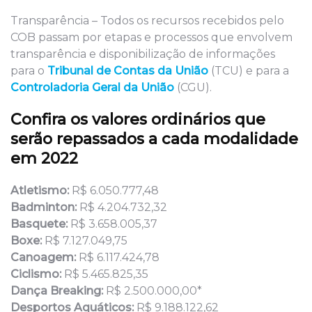
Transparência – Todos os recursos recebidos pelo
COB passam por etapas e processos que envolvem
transparência e disponibilização de informações
para o
Tribunal de Contas da União
(TCU) e para a
Controladoria Geral da União
(CGU).
Confira os valores ordinários que
serão repassados a cada modalidade
em 2022
Atletismo:
R$ 6.050.777,48
Badminton:
R$ 4.204.732,32
Basquete:
R$ 3.658.005,37
Boxe:
R$ 7.127.049,75
Canoagem:
R$ 6.117.424,78
Ciclismo:
R$ 5.465.825,35
Dança Breaking:
R$ 2.500.000,00*
Desportos Aquáticos:
R$ 9.188.122,62