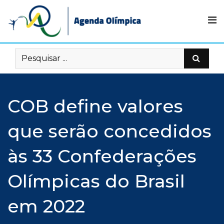
Skip
to
content
COB define valores
que serão concedidos
às 33 Confederações
Olímpicas do Brasil
em 2022