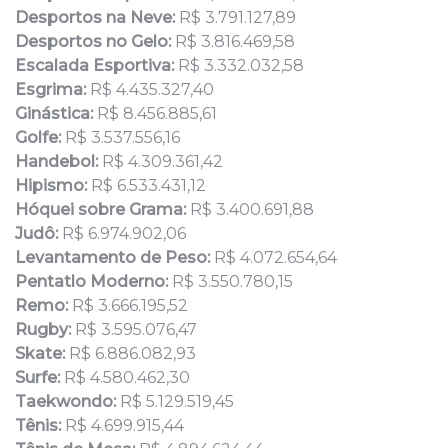
Desportos na Neve:
R$ 3.791.127,89
Desportos no Gelo:
R$ 3.816.469,58
Escalada Esportiva:
R$ 3.332.032,58
Esgrima:
R$ 4.435.327,40
Ginástica:
R$ 8.456.885,61
Golfe:
R$ 3.537.556,16
Handebol:
R$ 4.309.361,42
Hipismo:
R$ 6.533.431,12
Hóquei sobre Grama:
R$ 3.400.691,88
Judô:
R$ 6.974.902,06
Levantamento de Peso:
R$ 4.072.654,64
Pentatlo Moderno:
R$ 3.550.780,15
Remo:
R$ 3.666.195,52
Rugby:
R$ 3.595.076,47
Skate:
R$ 6.886.082,93
Surfe:
R$ 4.580.462,30
Taekwondo:
R$ 5.129.519,45
Tênis:
R$ 4.699.915,44