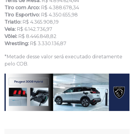
Tênis de Mesa:
R$ 4.894.624,44
Tiro com Arco:
R$ 4.388.678,34
Tiro Esportivo:
R$ 4.350.655,98
Triatlo:
R$ 4.365.908,19
Vela:
R$ 6.142.736,97
Vôlei:
R$ 8.446.848,82
Wrestling:
R$ 3.330.136,87
*Metade desse valor será executado diretamente
pelo COB.