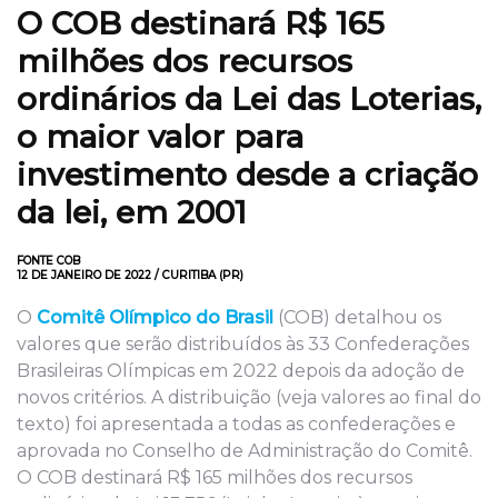
O COB destinará R$ 165
milhões dos recursos
ordinários da Lei das Loterias,
o maior valor para
investimento desde a criação
da lei, em 2001
FONTE COB
12 DE JANEIRO DE 2022 / CURITIBA (PR)
O
Comitê Olímpico do Brasil
(COB) detalhou os
valores que serão distribuídos às 33 Confederações
Brasileiras Olímpicas em 2022 depois da adoção de
novos critérios. A distribuição (veja valores ao final do
texto) foi apresentada a todas as confederações e
aprovada no Conselho de Administração do Comitê.
O COB destinará R$ 165 milhões dos recursos