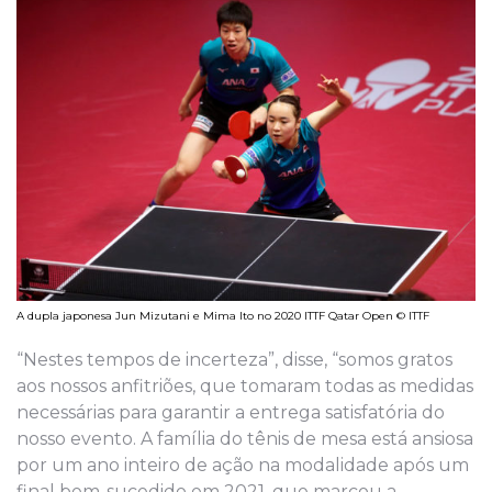
A dupla japonesa Jun Mizutani e Mima Ito no 2020 ITTF Qatar Open © ITTF
“Nestes tempos de incerteza”, disse, “somos gratos
aos nossos anfitriões, que tomaram todas as medidas
necessárias para garantir a entrega satisfatória do
nosso evento. A família do tênis de mesa está ansiosa
por um ano inteiro de ação na modalidade após um
final bem-sucedido em 2021, que marcou a