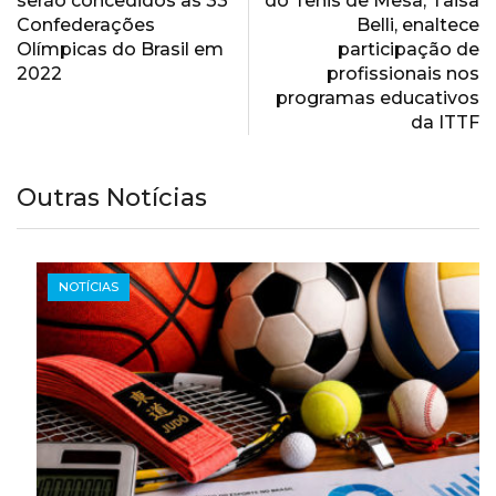
serão concedidos às 33
do Tênis de Mesa, Taisa
Confederações
Belli, enaltece
Olímpicas do Brasil em
participação de
2022
profissionais nos
programas educativos
da ITTF
Outras Notícias
NOTÍCIAS