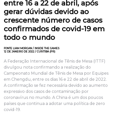
entre 16 a 22 de abril, após
gerar dúvidas devido ao
crescente número de casos
confirmados de covid-19 em
todo o mundo
FONTE LIAM MORGAN / INSIDE THE GAMES
12 DE JANEIRO DE 2022 / CURITIBA (PR)
A Federação Internacional de Tênis de Mesa (ITTF)
divulgou nota confirmando a realização do
Campeonato Mundial de Tênis de Mesa por Equipes
em Chengdu, entre os dias 16 e 22 de abril de 2022.
A confirmação se fez necessária devido ao aumento
expressivo dos casos de contaminação por
coronavírus no mundo. A China é um dos poucos
países que continua a adotar uma política de zero
covid-19.