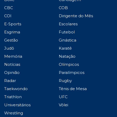
CBC
COB
COI
Dirigente do Mês
E-Sports
Escolares
Esgrima
Futebol
Gestão
Ginástica
Judô
Karatê
Memória
Natação
Notícias
Olímpicos
Opinião
Paralímpicos
Radar
Rugby
Taekwondo
Tênis de Mesa
Triathlon
UFC
Universitários
Vôlei
Wrestling