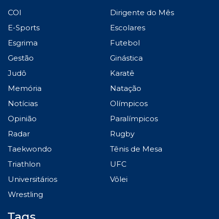
COI
Dirigente do Mês
E-Sports
Escolares
Esgrima
Futebol
Gestão
Ginástica
Judô
Karatê
Memória
Natação
Notícias
Olímpicos
Opinião
Paralímpicos
Radar
Rugby
Taekwondo
Tênis de Mesa
Triathlon
UFC
Universitários
Vôlei
Wrestling
Tags