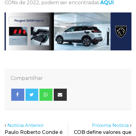
CONs de 2022, podem ser encontradas
AQUI
.
Compartilhar
Whatsapp
Share
via
Email
Notícia Anterior
Próxima Notícia
Paulo Roberto Conde é
COB define valores que