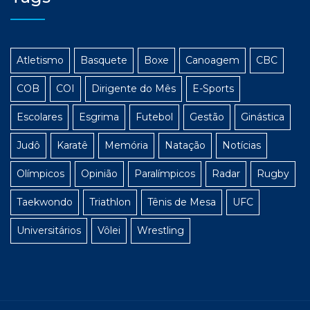
Atletismo
Basquete
Boxe
Canoagem
CBC
COB
COI
Dirigente do Mês
E-Sports
Escolares
Esgrima
Futebol
Gestão
Ginástica
Judô
Karatê
Memória
Natação
Notícias
Olímpicos
Opinião
Paralímpicos
Radar
Rugby
Taekwondo
Triathlon
Tênis de Mesa
UFC
Universitários
Vôlei
Wrestling