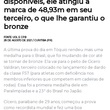
disponíveis, ele atingiu a
marca de 48,93m em seu
terceiro, o que lhe garantiu o
bronze
FONTE UOL E CPB
28 DE AGOSTO DE 2021 / CURITIBA (PR)
A última prova do dia em Tóquio rendeu mais uma
medalha para o Brasil, que foi mudando de cor até
se tornar de bronze. Ela vai para o peito de Cicero
Valdiran, terceiro colocado no lançamento de dardo
da classe F57 (para atletas com deficiência nos
membros inferiores que competem em cadeiras de
rodas). Essa foi a primeira medalha dele em
Paralimpíadas e a 23ª do Brasil no Japão.
Cícero, paraibano de 29 anos, começou a prova
como recordista mundial e fez uma boa