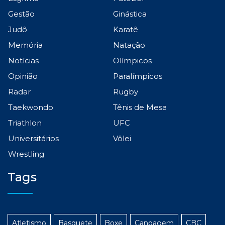
Gestão
Ginástica
Judô
Karatê
Memória
Natação
Notícias
Olímpicos
Opinião
Paralímpicos
Radar
Rugby
Taekwondo
Tênis de Mesa
Triathlon
UFC
Universitários
Vôlei
Wrestling
Tags
Atletismo
Basquete
Boxe
Canoagem
CBC