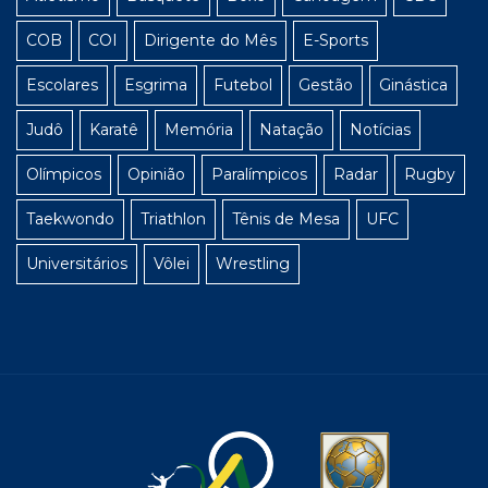
COB
COI
Dirigente do Mês
E-Sports
Escolares
Esgrima
Futebol
Gestão
Ginástica
Judô
Karatê
Memória
Natação
Notícias
Olímpicos
Opinião
Paralímpicos
Radar
Rugby
Taekwondo
Triathlon
Tênis de Mesa
UFC
Universitários
Vôlei
Wrestling