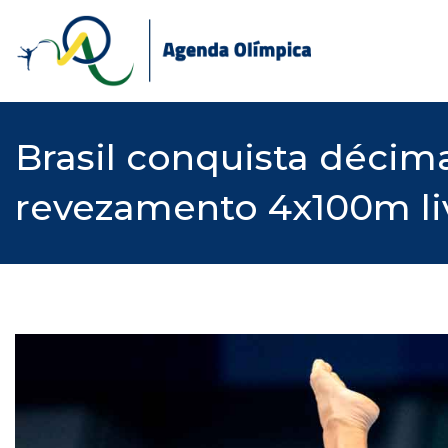
Skip
to
content
Brasil conquista déci
revezamento 4x100m liv