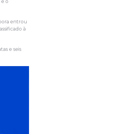
 e o
ebora entrou
assificado à
as e seis