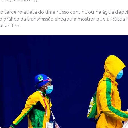
o terceiro atleta do time russo continuou na água depo
 o gráfico da transmissão chegou a mostrar que a Rússia 
r ao fim.