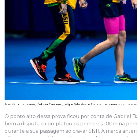
Ana Karolina Soares, Debora Carneiro, Felipe Vila Real e Gabriel bandeira conquista
O ponto alto dessa prova ficou por conta de Gabriel
bem a disputa e completou os primeiros 100m na prime
durante a sua passagem ao cravar 51s11. A marca anteri