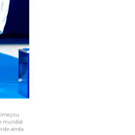
 começou
de mundial
orde ainda