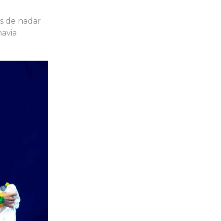
is de nadar
havia