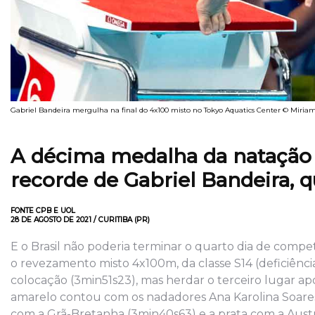
Gabriel Bandeira mergulha na final do 4x100 misto no Tokyo Aquatics Center © Miriam
A décima medalha da natação 
recorde de Gabriel Bandeira,
FONTE CPB E UOL
28 DE AGOSTO DE 2021 / CURITIBA (PR)
E o Brasil não poderia terminar o quarto dia de comp
o revezamento misto 4x100m, da classe S14 (deficiênci
colocação (3min51s23), mas herdar o terceiro lugar ap
amarelo contou com os nadadores Ana Karolina Soares, 
com a Grã-Bretanha (3min40s63) e a prata com a Austr