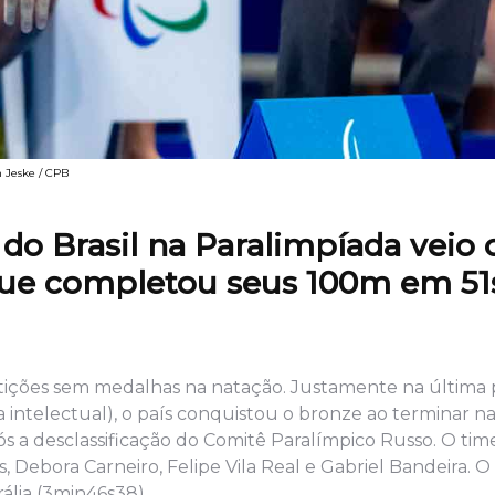
 Jeske / CPB
do Brasil na Paralimpíada veio
 que completou seus 100m em 51
etições sem medalhas na natação. Justamente na última p
a intelectual), o país conquistou o bronze ao terminar n
ós a desclassificação do Comitê Paralímpico Russo. O tim
Debora Carneiro, Felipe Vila Real e Gabriel Bandeira. O
ália (3min46s38).