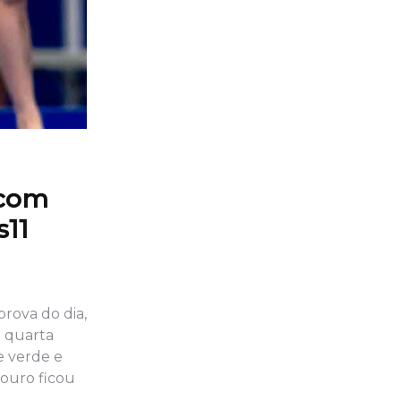
 com
s11
rova do dia,
a quarta
e verde e
 ouro ficou