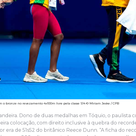
ram o bronze no revezamento 4x100m livre pela classe S14 © Miriam Jeske / CPB
 Bandeira. Dono de duas medalhas em Tóquio, o paulista
ira colocação, com direito inclusive à quebra do recor
or era de 51s52 do britânico Reece Dunn. “A ficha do rec