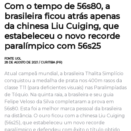
Com o tempo de 56s80, a
brasileira ficou atrás apenas
da chinesa Liu Cuiging, que
estabeleceu o novo recorde
paralímpico com 56s25
FONTE UOL
28 DE AGOSTO DE 2021 / CURITIBA (PR)
Atual campeã mundial, a brasileira Thalita Simplício
conquistou a medalha de prata nos 400m rasos da
classe T11 (para deficientes visuais) nas Paralimpíadas
de Tóquio. Na quinta raia, a brasileira e seu guia
Felipe Veloso da Silva completaram a prova em
56s80. Esta foi a melhor marca pessoal da brasileira
na distância. O ouro ficou com a chinesa Liu Cuiging
(56s25), que estabeleceu um novo recorde
paralímpico e defendeu com êxito o título obtido