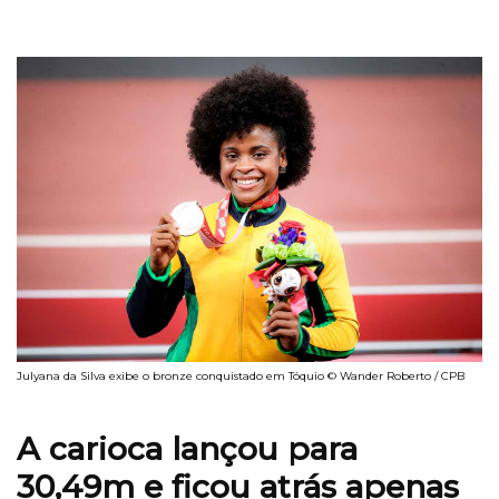
Julyana da Silva exibe o bronze conquistado em Tóquio © Wander Roberto / CPB
A carioca lançou para
30,49m e ficou atrás apenas