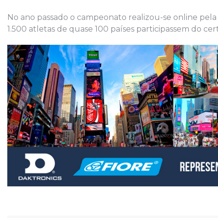
No ano passado o campeonato realizou-se online pela p
1.500 atletas de quase 100 países participassem do ce