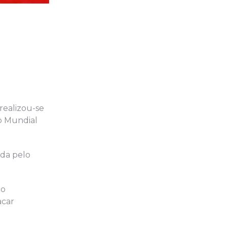
realizou-se
o Mundial
ada pelo
ão
acar