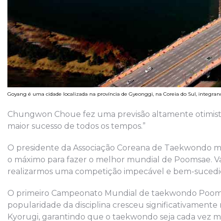
Goyang é uma cidade localizada na província de Gyeonggi, na Coreia do Sul, integr
Chungwon Choue fez uma previsão altamente otimista
maior sucesso de todos os tempos.”
O presidente da Associação Coreana de Taekwondo mo
o máximo para fazer o melhor mundial de Poomsae. V
realizarmos uma competição impecável e bem-sucedi
O primeiro Campeonato Mundial de taekwondo Poomsae 
popularidade da disciplina cresceu significativamente
Kyorugi, garantindo que o taekwondo seja cada vez ma