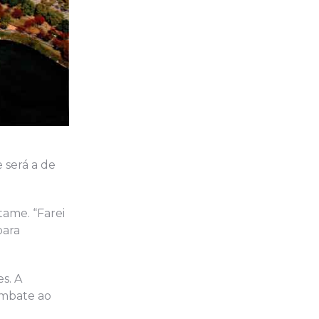
 será a de
ame. “Farei
para
s. A
ombate ao