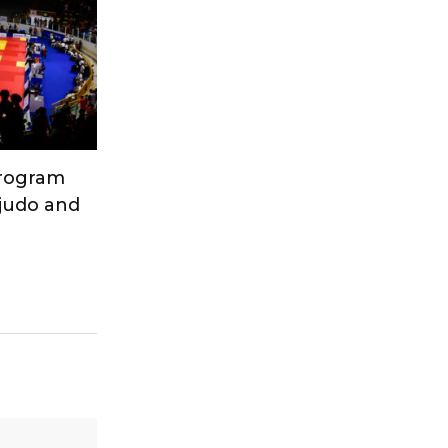
Program
 judo and