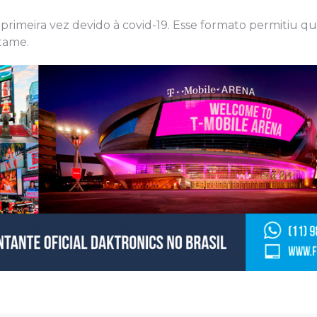
rimeira vez devido à covid-19. Esse formato permitiu q
rtame.