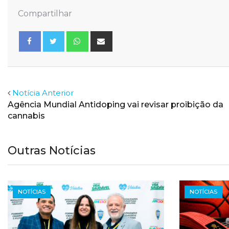
Compartilhar
Whatsapp
Share
via
Email
Facebook
Twitter
Notícia Anterior
Agência Mundial Antidoping vai revisar proibição da
cannabis
Outras Notícias
NOTÍCIAS
NOTÍCIAS