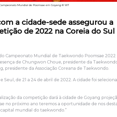
do Campeonato Mundial de Poomsae em Goyang © WT
om a cidade-sede assegurou a
etição de 2022 na Coreia do Sul
de do Campeonato Mundial de Taekwondo Poomsae 2022 
 presença de Chungwon Choue, presidente da Taekwond
ang, presidente da Associação Coreana de Taekwondo.
Seul, de 21 a 24 de abril de 2022. A cidade foi selecion
alização da competição dará à cidade de Goyang projeç
e no próximo ano teremos a oportunidade de nos dest
 capital mundial do taekwondo.”