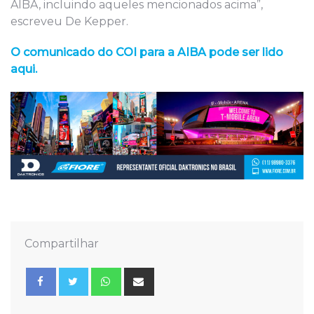
AIBA, incluindo aqueles mencionados acima”,
escreveu De Kepper.
O comunicado do COI para a AIBA pode ser lido
aqui.
Compartilhar
Whatsapp
Share
via
Email