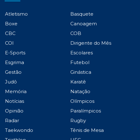
Atletismo
Basquete
Boxe
Canoagem
CBC
COB
COI
Dirigente do Mês
E-Sports
Escolares
Esgrima
Futebol
Gestão
Ginástica
Judô
Karatê
Memória
Natação
Notícias
Olímpicos
Opinião
Paralímpicos
Radar
Rugby
Taekwondo
Tênis de Mesa
Triathlon
UFC