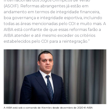
Internacionais dos Jogos Olímpicos de Verão
(ASOIF). Reformas abrangentes já estão em
andamento em termos de integridade financeira,
boa governança e integridade esportiva, incluindo
todas as áreas mencionadas pelo COI e muito mais. A
AIBA está confiante de que essas reformas farão a
AIBA atender e até mesmo exceder os critérios
estabelecidos pelo COI para a reintegração.”
A AIBA está sob o comando de Kremlev desde dezembro de 2020 © AIBA