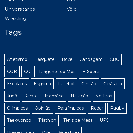
Universitários
Vôlei
Wrestling
Tags
Atletismo
Basquete
Boxe
Canoagem
CBC
COB
COI
Dirigente do Mês
E-Sports
Escolares
Esgrima
Futebol
Gestão
Ginástica
Judô
Karatê
Memória
Natação
Notícias
Olímpicos
Opinião
Paralímpicos
Radar
Rugby
Taekwondo
Triathlon
Tênis de Mesa
UFC
Universitários
Vôlei
Wrestling