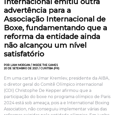
Internacional emitiu outra
advertência para a
Associação Internacional de
Boxe, fundamentando que a
reforma da entidade ainda
não alcançou um nível
satisfatório
POR LIAM MORGAN / INSIDE THE GAMES
20 DE SETEMBRO DE 2021 / CURITIBA (PR)
Em uma carta a Umar Kremlev, presidente da AIBA,
o diretor geral do Comitê Olímpico internacional
(COI) Christophe De Kepper afirmou que a
participação do boxe no programa olímpico de Paris
2024 está sob ameaça, pois a e International Boxing
Association, não conseguiu implementar várias das