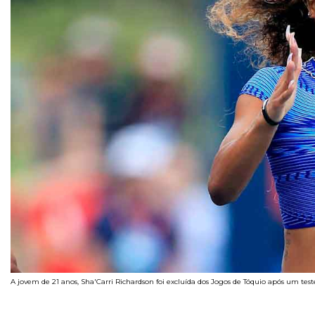
A jovem de 21 anos, Sha'Carri Richardson foi excluída dos Jogos de Tóquio após um te