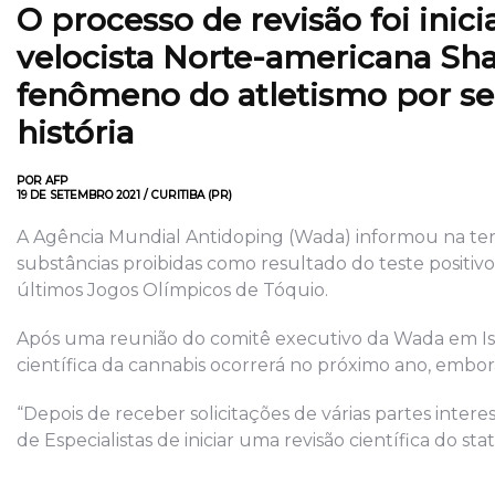
O processo de revisão foi ini
velocista Norte-americana Sha
fenômeno do atletismo por ser
história
POR AFP
19 DE SETEMBRO 2021 / CURITIBA (PR)
A Agência Mundial Antidoping (Wada) informou na terça-
substâncias proibidas como resultado do teste positiv
últimos Jogos Olímpicos de Tóquio.
Após uma reunião do comitê executivo da Wada em Is
científica da cannabis ocorrerá no próximo ano, embo
“Depois de receber solicitações de várias partes inte
de Especialistas de iniciar uma revisão científica do