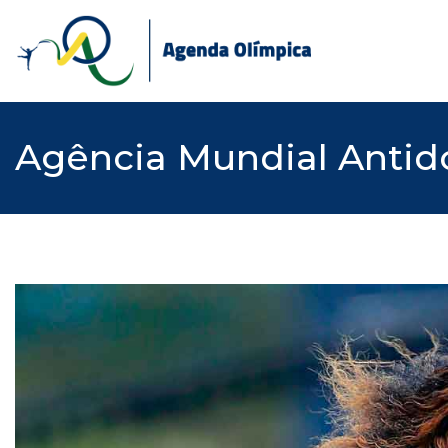
Skip
to
content
Agência Mundial Antido