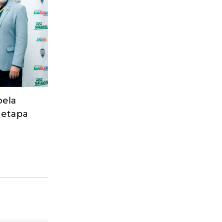
pela
 etapa