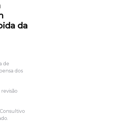
a
m
pida da
a de
spensa dos
revisão
 Consultivo
ado.