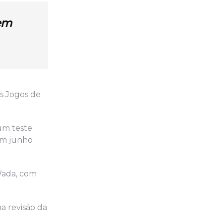
em
os Jogos de
um teste
 em junho
Wada, com
a revisão da