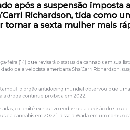
ciado após a suspensão imposta 
’Carri Richardson, tida como u
 tornar a sexta mulher mais rá
feira (14) que revisará o status da cannabis em sua list
o dado pela velocista americana Sha’Carri Richardson, su
tambul, o órgão antidoping mundial observou que uma 
ra a droga continue proibida em 2022.
ressadas, o comitê executivo endossou a decisão do Grupo
 status da cannabis em 2022”, disse a Wada em um comunic