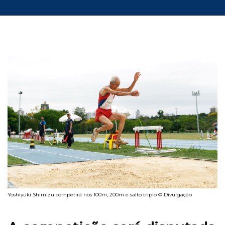
Yoshiyuki Shimizu competirá nos 100m, 200m e salto triplo © Divulgação