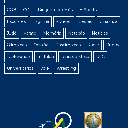
COB
COI
Dirigente do Mês
E-Sports
Escolares
Esgrima
Futebol
Gestão
Ginástica
Judô
Karatê
Memória
Natação
Notícias
Olímpicos
Opinião
Paralímpicos
Radar
Rugby
Taekwondo
Triathlon
Tênis de Mesa
UFC
Universitários
Vôlei
Wrestling