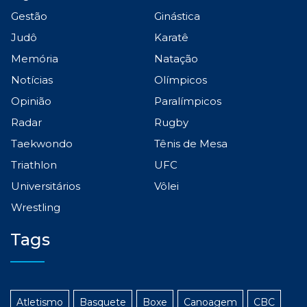
Gestão
Ginástica
Judô
Karatê
Memória
Natação
Notícias
Olímpicos
Opinião
Paralímpicos
Radar
Rugby
Taekwondo
Tênis de Mesa
Triathlon
UFC
Universitários
Vôlei
Wrestling
Tags
Atletismo
Basquete
Boxe
Canoagem
CBC