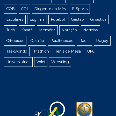
COB
COI
Dirigente do Mês
E-Sports
Escolares
Esgrima
Futebol
Gestão
Ginástica
Judô
Karatê
Memória
Natação
Notícias
Olímpicos
Opinião
Paralímpicos
Radar
Rugby
Taekwondo
Triathlon
Tênis de Mesa
UFC
Universitários
Vôlei
Wrestling