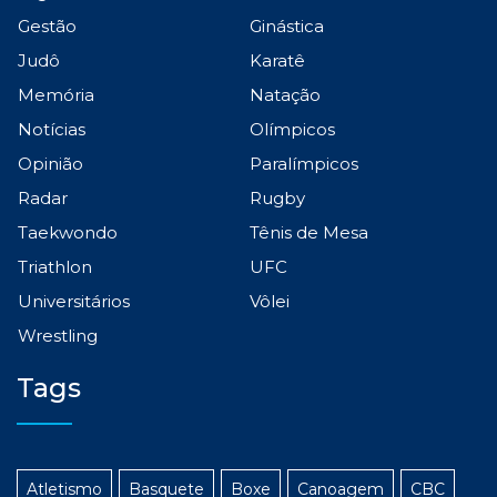
Gestão
Ginástica
Judô
Karatê
Memória
Natação
Notícias
Olímpicos
Opinião
Paralímpicos
Radar
Rugby
Taekwondo
Tênis de Mesa
Triathlon
UFC
Universitários
Vôlei
Wrestling
Tags
Atletismo
Basquete
Boxe
Canoagem
CBC