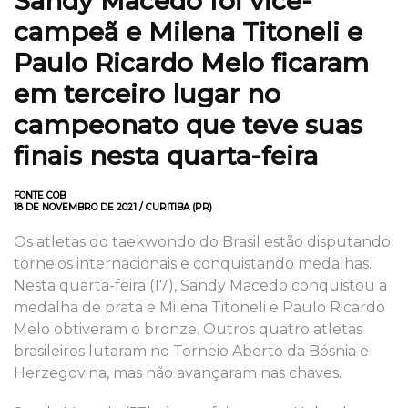
Sandy Macedo foi vice-
campeã e Milena Titoneli e
Paulo Ricardo Melo ficaram
em terceiro lugar no
campeonato que teve suas
finais nesta quarta-feira
FONTE COB
18 DE NOVEMBRO DE 2021 / CURITIBA (PR)
Os atletas do taekwondo do Brasil estão disputando
torneios internacionais e conquistando medalhas.
Nesta quarta-feira (17), Sandy Macedo conquistou a
medalha de prata e Milena Titoneli e Paulo Ricardo
Melo obtiveram o bronze. Outros quatro atletas
brasileiros lutaram no Torneio Aberto da Bósnia e
Herzegovina, mas não avançaram nas chaves.