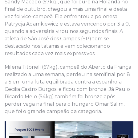
Sandy Macedo (57kg), que foi ouro na Holanda no
final de outubro, chegou a mais uma final e desta
vez foi vice-campeã. Ela enfrentou a polonesa
Patrycja Adamkiewicz e estava vencendo por 3 a 0,
quando a adversária virou nos segundos finais. A
atleta de São José dos Campos (SP) tem se
destacado nos tatamis e vem colecionando
resultados cada vez mais expressivos.
Milena Titoneli (67kg), campeã do Aberto da França
realizado a uma semana, perdeu na semifinal por 8
a 5 em uma luta equilibrada contra a espanhola
Cecilia Castro Burgos, e ficou com bronze. Já Paulo
Ricardo Melo (54kg) também foi bronze após
perder vaga na final para o húngaro Omar Salim,
que foi o grande campeão da categoria.