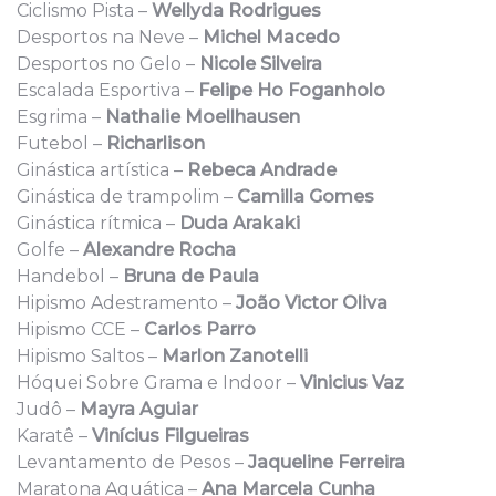
Ciclismo Pista –
Wellyda Rodrigues
Desportos na Neve –
Michel Macedo
Desportos no Gelo –
Nicole Silveira
Escalada Esportiva –
Felipe Ho Foganholo
Esgrima –
Nathalie Moellhausen
Futebol –
Richarlison
Ginástica artística –
Rebeca Andrade
Ginástica de trampolim –
Camilla Gomes
Ginástica rítmica –
Duda Arakaki
Golfe –
Alexandre Rocha
Handebol –
Bruna de Paula
Hipismo Adestramento –
João Victor Oliva
Hipismo CCE –
Carlos Parro
Hipismo Saltos –
Marlon Zanotelli
Hóquei Sobre Grama e Indoor –
Vinicius Vaz
Judô –
Mayra Aguiar
Karatê –
Vinícius Filgueiras
Levantamento de Pesos –
Jaqueline Ferreira
Maratona Aquática –
Ana Marcela Cunha