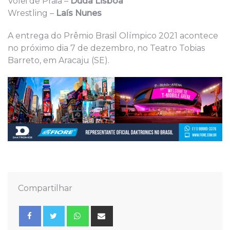
Vôlei de Praia –
Duda Lisboa
Wrestling –
Laís Nunes
A entrega do Prêmio Brasil Olímpico 2021 acontece
no próximo dia 7 de dezembro, no Teatro Tobias
Barreto, em Aracaju (SE).
Compartilhar
Whatsapp
Share
via