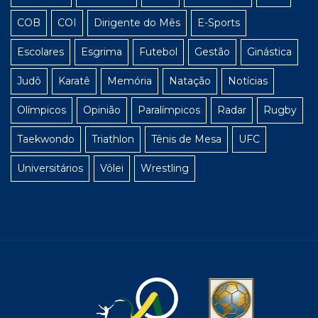
COB
COI
Dirigente do Mês
E-Sports
Escolares
Esgrima
Futebol
Gestão
Ginástica
Judô
Karatê
Memória
Natação
Notícias
Olímpicos
Opinião
Paralímpicos
Radar
Rugby
Taekwondo
Triathlon
Tênis de Mesa
UFC
Universitários
Vôlei
Wrestling