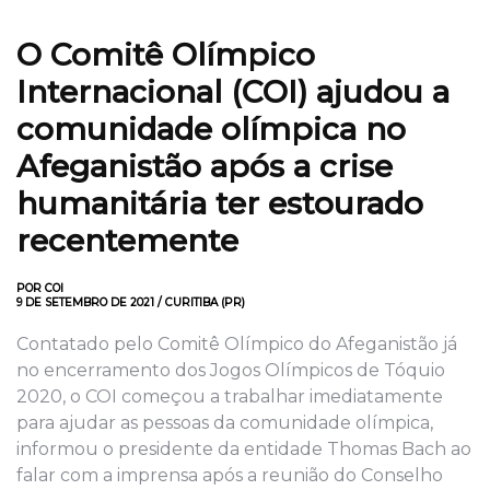
O Comitê Olímpico
Internacional (COI) ajudou a
comunidade olímpica no
Afeganistão após a crise
humanitária ter estourado
recentemente
POR COI
9 DE SETEMBRO DE 2021 / CURITIBA (PR)
Contatado pelo Comitê Olímpico do Afeganistão já
no encerramento dos Jogos Olímpicos de Tóquio
2020, o COI começou a trabalhar imediatamente
para ajudar as pessoas da comunidade olímpica,
informou o presidente da entidade Thomas Bach ao
falar com a imprensa após a reunião do Conselho