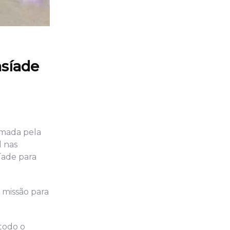
asíade
rmada pela
l nas
íade para
 missão para
 todo o