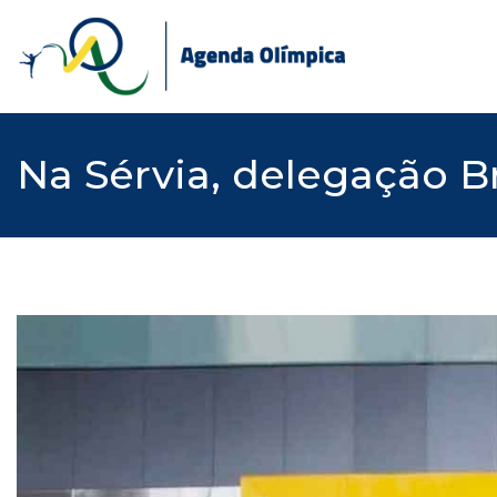
Skip
to
content
Na Sérvia, delegação Br