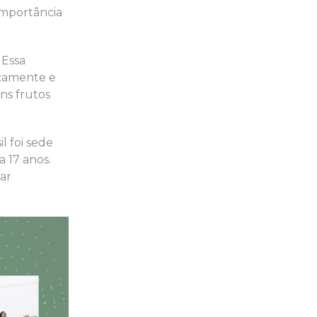
importância
 Essa
icamente e
ns frutos
l foi sede
a 17 anos.
ar