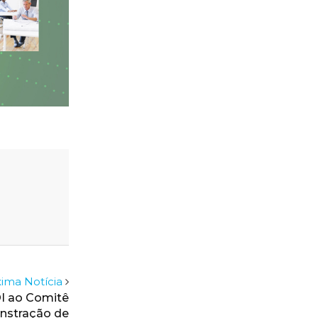
ima Notícia
I ao Comitê
nstração de