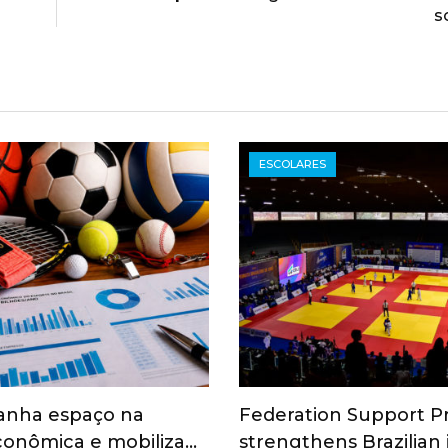
s
ESCOLARES
anha espaço na
Federation Support 
onômica e mobiliza…
strengthens Brazilian