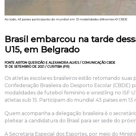
Ao todo, 43 países participarão do mundial em 13 modalidades diferentes © CBDE
Brasil embarcou na tarde dess
U15, em Belgrado
FONTE AIRTON QUERIDÃO E ALEXANDRA ALVES / COMUNICAÇÃO CBDE
13 DE SETEMBRO DE 2021 / CURITIBA (PR)
Os atletas escolares brasileiros estão retomando suas 
Confederação Brasileira do Desporto Escolar (CBDE) pa
modalidades de futebol feminino e wrestling no ISF 
atletas sub 15. Participam do mundial 43 países em 13
Quem acompanha a delegação brasileira é o secretário
pleitear a candidatura do Brasil para ser sede do pró
A Secretaria Especial dos Esportes, por meio do Minist