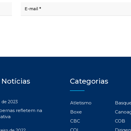
 Notícias
Categorias
 de 2023
Atletismo
Basqu
 pernas refletem na
Boxe
Canoa
ativa
CBC
COB
COI
Dirige
reiro de 2022