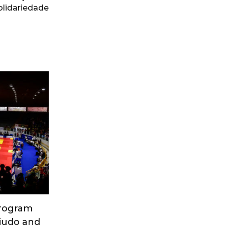
olidariedade
Program
 judo and