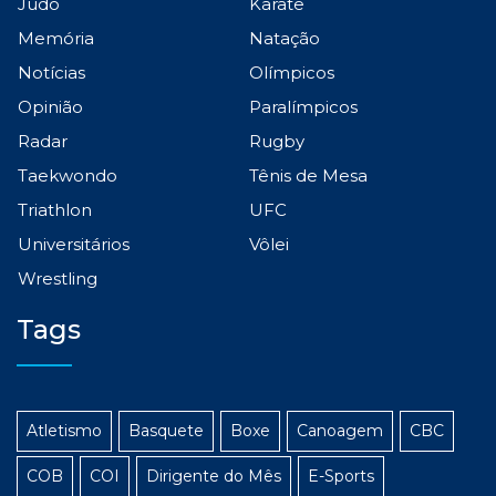
Judô
Karatê
Memória
Natação
Notícias
Olímpicos
Opinião
Paralímpicos
Radar
Rugby
Taekwondo
Tênis de Mesa
Triathlon
UFC
Universitários
Vôlei
Wrestling
Tags
Atletismo
Basquete
Boxe
Canoagem
CBC
COB
COI
Dirigente do Mês
E-Sports