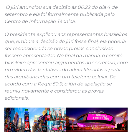
O júri anunciou sua decisão às 00:22 do dia 4 de
setembro e ela foi formalmente publicada pelo
Centro de Informação Técnica.
O presidente explicou aos representantes brasileiros
que, embora a decisão do júri fosse final, ela poderia
ser reconsiderada se novas provas conclusivas
fossem apresentadas. No final da manhã, o comitê
brasileiro apresentou argumentos ao secretário, com
um vídeo das tentativas do atleta filmadas a partir
das arquibancadas com um telefone celular. De
acordo com a Regra 50.9, o júri de apelação se
reuniu novamente e considerou as provas
adicionais.