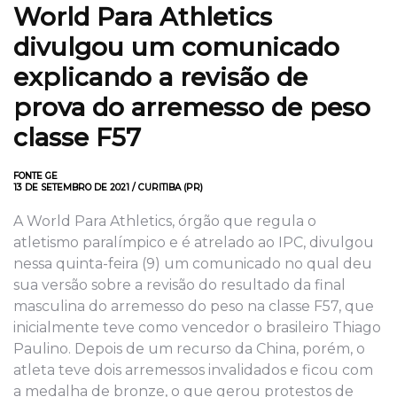
World Para Athletics
divulgou um comunicado
explicando a revisão de
prova do arremesso de peso
classe F57
FONTE GE
13 DE SETEMBRO DE 2021 / CURITIBA (PR)
A World Para Athletics, órgão que regula o
atletismo paralímpico e é atrelado ao IPC, divulgou
nessa quinta-feira (9) um comunicado no qual deu
sua versão sobre a revisão do resultado da final
masculina do arremesso do peso na classe F57, que
inicialmente teve como vencedor o brasileiro Thiago
Paulino. Depois de um recurso da China, porém, o
atleta teve dois arremessos invalidados e ficou com
a medalha de bronze, o que gerou protestos de