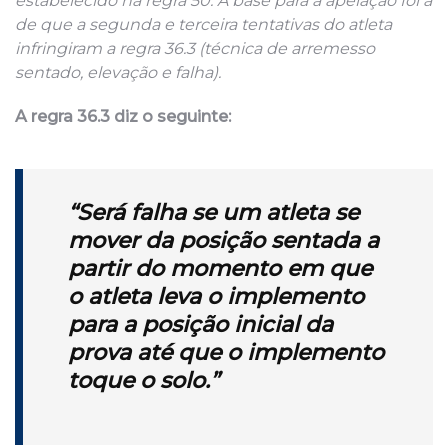
estabelecido na regra 50. A base para a apelação foi a
de que a segunda e terceira tentativas do atleta
infringiram a regra 36.3 (técnica de arremesso
sentado, elevação e falha).
A regra 36.3 diz o seguinte:
“Será falha se um atleta se
mover da posição sentada a
partir do momento em que
o atleta leva o implemento
para a posição inicial da
prova até que o implemento
toque o solo.”